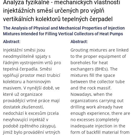
Analýza fyzikálně - mechanických vlastností
injektážních směsí určených pro výplň
vertikálních kolektorů tepelných čerpadel
The Analysis of Physical and Mechanical Properties of Injection
Mixtures Intended for Filling Vertical Collectors of Heat Pumps
Abstract:
Abstract:
Injektážní směsi jsou
Grouting mixtures are linked
neodmyslitelně spjaty s
to the proper equipment of
řádným vystrojením vrtů pro
boreholes for heat
tepelná čerpadla. Směsi
exchangers (BHEs). The
vyplňují prostor mezi trubicí
mixtures fill the space
kolektoru a horninovým
between the collector tube
masivem. V nynější době, ve
and the rock massif.
které už organizace
Nowadays, when the
provádějící vrtné práce mají
organizations carrying out
dostatek zkušeností,
drilling work already have
nedochází k excesům (zcela
enough experience, there are
nevyhovující injektáž v
no excesses (completely
podobě zpětného zásypu),
inadequate injection in the
jimiž bylo provádění vrtných
form of backfill material from