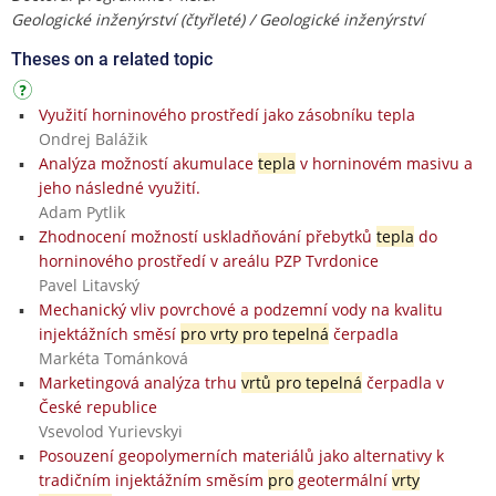
Geologické inženýrství (čtyřleté) / Geologické inženýrství
Theses on a related topic
Využití horninového prostředí jako zásobníku tepla
Ondrej Balážik
Analýza možností akumulace
tepla
v horninovém masivu a
jeho následné využití.
Adam Pytlik
Zhodnocení možností uskladňování přebytků
tepla
do
horninového prostředí v areálu PZP Tvrdonice
Pavel Litavský
Mechanický vliv povrchové a podzemní vody na kvalitu
injektážních směsí
pro vrty pro tepelná
čerpadla
Markéta Tománková
Marketingová analýza trhu
vrtů pro tepelná
čerpadla v
České republice
Vsevolod Yurievskyi
Posouzení geopolymerních materiálů jako alternativy k
tradičním injektážním směsím
pro
geotermální
vrty