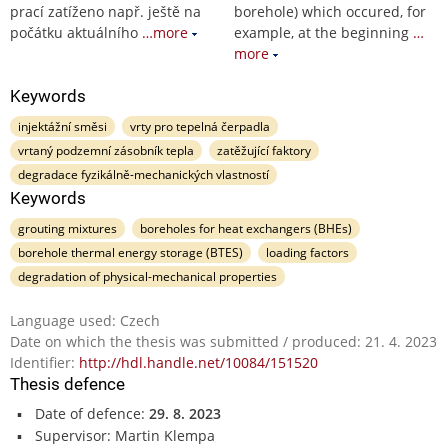
prací zatíženo např. ještě na
borehole) which occured, for
počátku aktuálního
…more
example, at the beginning
…
more
Keywords
injektážní směsi
vrty pro tepelná čerpadla
vrtaný podzemní zásobník tepla
zatěžující faktory
degradace fyzikálně-mechanických vlastností
Keywords
grouting mixtures
boreholes for heat exchangers (BHEs)
borehole thermal energy storage (BTES)
loading factors
degradation of physical-mechanical properties
Language used: Czech
Date on which the thesis was submitted / produced: 21. 4. 2023
Identifier:
http://hdl.handle.net/10084/151520
Thesis defence
Date of defence:
29. 8. 2023
Supervisor: Martin Klempa