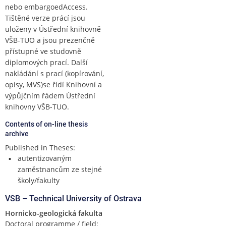
nebo embargoedAccess.
Tištěné verze prácí jsou
uloženy v Ústřední knihovně
VŠB-TUO a jsou prezenčně
přístupné ve studovně
diplomových prací. Další
nakládání s prací (kopírování,
opisy, MVS)se řídí Knihovní a
výpůjčním řádem Ústřední
knihovny VŠB-TUO.
Contents of on-line thesis
archive
Published in Theses:
autentizovaným
zaměstnancům ze stejné
školy/fakulty
VSB – Technical University of Ostrava
Hornicko-geologická fakulta
Doctoral programme / field: