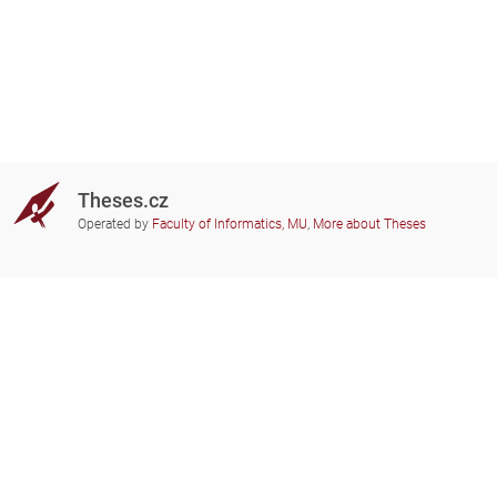
Theses.cz
Operated by
Faculty of Informatics, MU
,
More about Theses
Do you need help?
Participating schools
theses@fi.muni.cz
Administrators of educational
institutions involved
Help
Privacy
Frequently asked questions
Accessibility