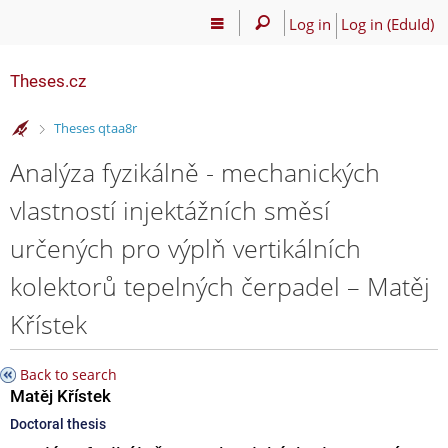
Log in
Log in (EduId)
Theses.cz
>
Theses qtaa8r
Analýza fyzikálně - mechanických
vlastností injektážních směsí
určených pro výplň vertikálních
kolektorů tepelných čerpadel – Matěj
Křístek
Back to search
Matěj Křístek
Doctoral thesis