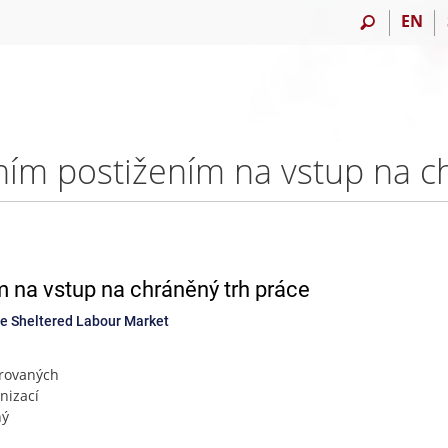
EN
 na vstup na chráněný trh práce
the Sheltered Labour Market
urovaných
nizací
ný