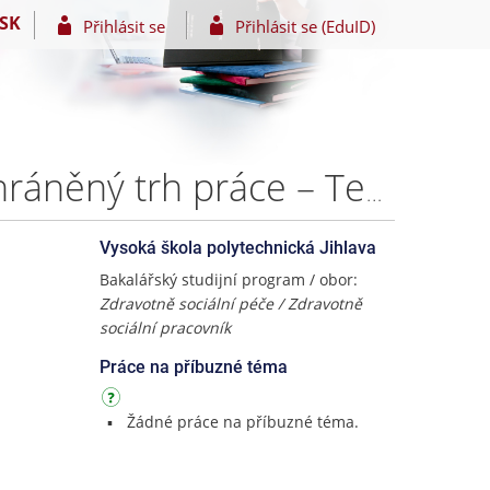
SK
Přihlásit se
Přihlásit se (EduID)
Příprava osob s mentálním postižením na vstup na chráněný trh práce – Tereza Vojtová
Vysoká škola polytechnická Jihlava
Bakalářský studijní program / obor:
Zdravotně sociální péče / Zdravotně
sociální pracovník
Práce na příbuzné téma
Žádné práce na příbuzné téma.