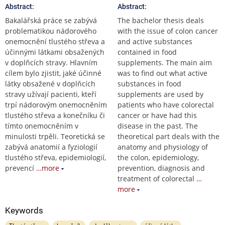
Abstract:
Abstract:
Bakalářská práce se zabývá
The bachelor thesis deals
problematikou nádorového
with the issue of colon cancer
onemocnění tlustého střeva a
and active substances
účinnými látkami obsažených
contained in food
v doplňcích stravy. Hlavním
supplements. The main aim
cílem bylo zjistit, jaké účinné
was to find out what active
látky obsažené v doplňcích
substances in food
stravy užívají pacienti, kteří
supplements are used by
trpí nádorovým onemocněním
patients who have colorectal
tlustého střeva a konečníku či
cancer or have had this
tímto onemocněním v
disease in the past. The
minulosti trpěli. Teoretická se
theoretical part deals with the
zabývá anatomií a fyziologií
anatomy and physiology of
tlustého střeva, epidemiologií,
the colon, epidemiology,
prevencí
…more
prevention, diagnosis and
treatment of colorectal
…
more
Keywords