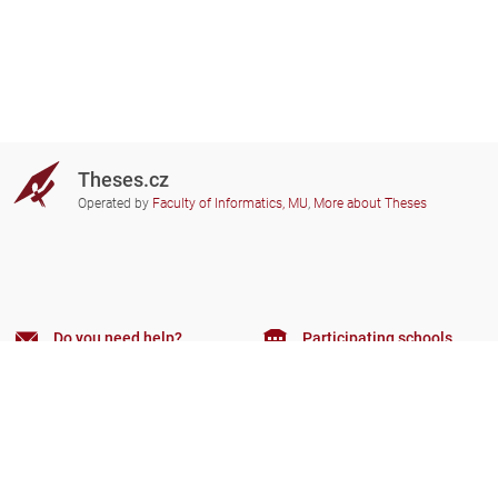
Theses.cz
Operated by
Faculty of Informatics, MU
,
More about Theses
Do you need help?
Participating schools
theses@fi.muni.cz
Administrators of educational
institutions involved
Help
Privacy
Frequently asked questions
Accessibility