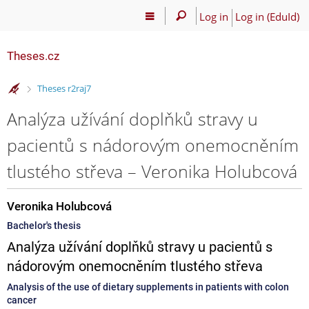
Log in
Log in (EduId)
Theses.cz
>
Theses r2raj7
Analýza užívání doplňků stravy u
pacientů s nádorovým onemocněním
tlustého střeva – Veronika Holubcová
Veronika Holubcová
Bachelor's thesis
Analýza užívání doplňků stravy u pacientů s
nádorovým onemocněním tlustého střeva
Analysis of the use of dietary supplements in patients with colon
cancer