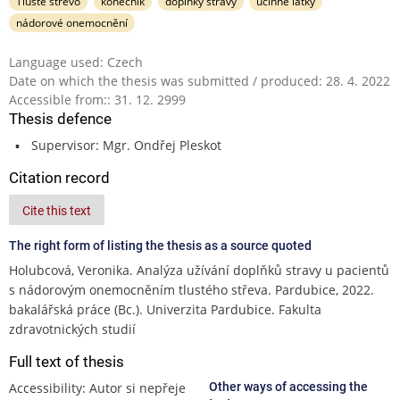
Tlusté střevo
konečník
doplňky stravy
účinné látky
nádorové onemocnění
Language used: Czech
Date on which the thesis was submitted / produced: 28. 4. 2022
Accessible from:: 31. 12. 2999
Thesis defence
Supervisor: Mgr. Ondřej Pleskot
Citation record
Cite this text
The right form of listing the thesis as a source quoted
Holubcová, Veronika. Analýza užívání doplňků stravy u pacientů
s nádorovým onemocněním tlustého střeva. Pardubice, 2022.
bakalářská práce (Bc.). Univerzita Pardubice. Fakulta
zdravotnických studií
Full text of thesis
Accessibility: Autor si nepřeje
Other ways of accessing the