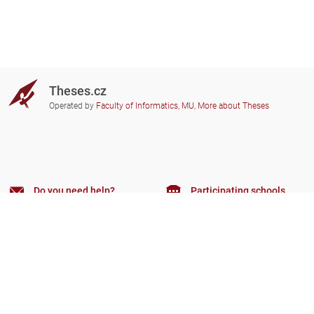
Theses.cz
Operated by
Faculty of Informatics, MU
,
More about Theses
Do you need help?
Participating schools
theses@fi.muni.cz
Administrators of educational
institutions involved
Help
Privacy
Frequently asked questions
Accessibility
Zobrazit klasickou verzi