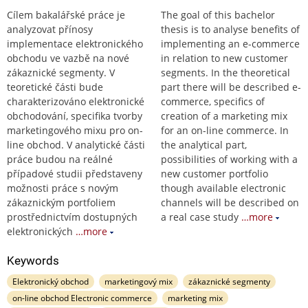
Cílem bakalářské práce je
The goal of this bachelor
analyzovat přínosy
thesis is to analyse benefits of
implementace elektronického
implementing an e-commerce
obchodu ve vazbě na nové
in relation to new customer
zákaznické segmenty. V
segments. In the theoretical
teoretické části bude
part there will be described e-
charakterizováno elektronické
commerce, specifics of
obchodování, specifika tvorby
creation of a marketing mix
marketingového mixu pro on-
for an on-line commerce. In
line obchod. V analytické části
the analytical part,
práce budou na reálné
possibilities of working with a
případové studii představeny
new customer portfolio
možnosti práce s novým
though available electronic
zákaznickým portfoliem
channels will be described on
prostřednictvím dostupných
a real case study
…more
elektronických
…more
Keywords
Elektronický obchod
marketingový mix
zákaznické segmenty
on-line obchod Electronic commerce
marketing mix