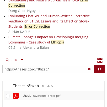
Evolutionary and Neural Approaches in OCR
Error
Correction
Dung Quoc Nguyen
Evaluating ChatGPT and Human-Written Corrective
Feedback on B1 ESL Essays and its Effect on Slovak
Students'
Error Correction
Adrián KAPUŠ
Climate Change's Impact on Developing/Emerging
Economies - Case study of
Ethiopia
Cătălina-Alexandra Bălan
Operace
Vy
Theses r8hzsb
r8hzsb
/2
thesis
zaverecna_prace.pdf