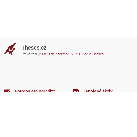
Theses.cz
Prevádzkuje
Fakulta informatiky MU
,
Více o Theses
Potrebujete poradiť?
Zapojené školy
theses@fi.muni.cz
Správcovia zapojených škôl
Nápoveda
Súkromie
Často kladené dotazy
Přístupnost