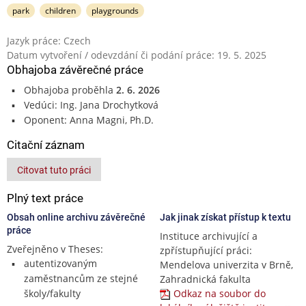
park
children
playgrounds
Jazyk práce: Czech
Datum vytvoření / odevzdání či podání práce: 19. 5. 2025
Obhajoba závěrečné práce
Obhajoba proběhla
2. 6. 2026
Vedúci: Ing. Jana Drochytková
Oponent: Anna Magni, Ph.D.
Citační záznam
Citovat tuto práci
Plný text práce
Obsah online archivu závěrečné
Jak jinak získat přístup k textu
práce
Instituce archivující a
Zveřejněno v Theses:
zpřístupňující práci:
autentizovaným
Mendelova univerzita v Brně,
zaměstnancům ze stejné
Zahradnická fakulta
školy/fakulty
Odkaz na soubor do