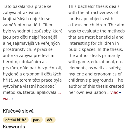
Tato bakalářská práce se
This bachelor thesis deals
zabývá atraktivitou
with the attractiveness of
krajinářských objektu se
landscape objects with
zaměřením na děti. Cílem
a focus on children. The aim
bylo vyhodnotit způsoby, které
was to evaluate the methods
jsou pro děti nejpřínosnější
that are most beneficial and
a nejzajímavější ve veřejných
interesting for children in
prostranstvích. V práci se
public spaces. In the thesis,
autorka zabývá především
the author deals primarily
herním, edukačním aj.
with game, educational, etc.
prvkům, dále pak bezpečnosti,
elements, as well as safety,
hygieně a ergonomii dětských
hygiene and ergonomics of
hřišť. Autorem této práce byla
children's playgrounds. The
vytvořena vlastní hodnotící
author of this thesis created
metodika, kterou aplikovala
…
her own evaluation
…viac
viac
Kľúčové slová
dětská hřiště
park
děti
Keywords