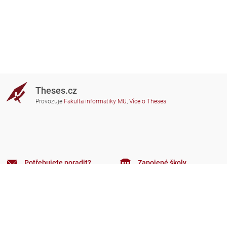
Theses.cz
Provozuje
Fakulta informatiky MU
,
Více o Theses
Potřebujete poradit?
Zapojené školy
theses@fi.muni.cz
Správci zapojených škol
Nápověda
Soukromí
Často kladené dotazy
Přístupnost