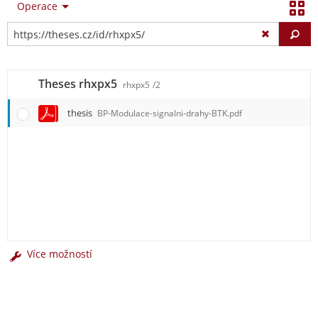
Operace
Vy
Theses rhxpx5
rhxpx5
/2
thesis
BP-Modulace-signalni-drahy-BTK.pdf
Více možností