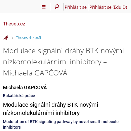
Přihlásit se
Přihlásit se (EduID)
Theses.cz
>
Theses rhxpx5
Modulace signální dráhy BTK novými
nízkomolekulárními inhibitory –
Michaela GAPČOVÁ
Michaela GAPČOVÁ
Bakalářská práce
Modulace signální dráhy BTK novými
nízkomolekulárními inhibitory
Modulation of BTK signaling pathway by novel small-molecule
inhibitors