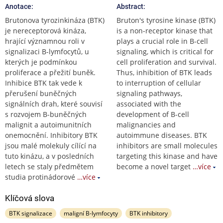
Anotace:
Abstract:
Brutonova tyrozinkináza (BTK)
Bruton's tyrosine kinase (BTK)
je nereceptorová kináza,
is a non-receptor kinase that
hrající významnou roli v
plays a crucial role in B-cell
signalizaci B-lymfocytů, u
signaling, which is critical for
kterých je podmínkou
cell proliferation and survival.
proliferace a přežití buněk.
Thus, inhibition of BTK leads
Inhibice BTK tak vede k
to interruption of cellular
přerušení buněčných
signaling pathways,
signálních drah, které souvisí
associated with the
s rozvojem B-buněčných
development of B-cell
malignit a autoimunitních
malignancies and
onemocnění. Inhibitory BTK
autoimmune diseases. BTK
jsou malé molekuly cílící na
inhibitors are small molecules
tuto kinázu, a v posledních
targeting this kinase and have
letech se staly předmětem
become a novel target
…více
studia protinádorové
…více
Klíčová slova
BTK signalizace
maligní B-lymfocyty
BTK inhibitory