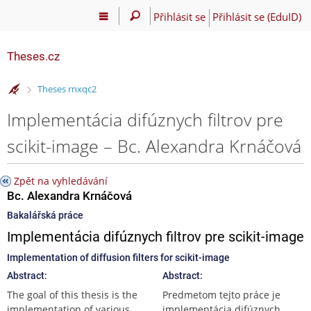
Přihlásit se
Přihlásit se (EduID)
Theses.cz
>
Theses rnxqc2
Implementácia difúznych filtrov pre
scikit-image – Bc. Alexandra Krnáčová
Zpět na vyhledávání
Bc. Alexandra Krnáčová
Bakalářská práce
Implementácia difúznych filtrov pre scikit-image
Implementation of diffusion filters for scikit-image
Abstract:
Abstract:
The goal of this thesis is the
Predmetom tejto práce je
implementation of various
implementácia difúznych