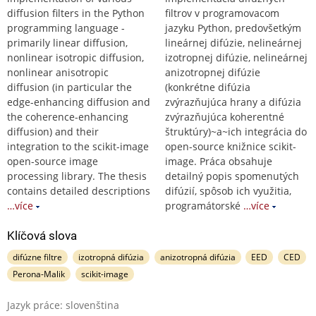
diffusion filters in the Python
filtrov v programovacom
programming language -
jazyku Python, predovšetkým
primarily linear diffusion,
lineárnej difúzie, nelineárnej
nonlinear isotropic diffusion,
izotropnej difúzie, nelineárnej
nonlinear anisotropic
anizotropnej difúzie
diffusion (in particular the
(konkrétne difúzia
edge-enhancing diffusion and
zvýrazňujúca hrany a difúzia
the coherence-enhancing
zvýrazňujúca koherentné
diffusion) and their
štruktúry)~a~ich integrácia do
integration to the scikit-image
open-source knižnice scikit-
open-source image
image. Práca obsahuje
processing library. The thesis
detailný popis spomenutých
contains detailed descriptions
difúzií, spôsob ich využitia,
…více
programátorské
…více
Klíčová slova
difúzne filtre
izotropná difúzia
anizotropná difúzia
EED
CED
Perona-Malik
scikit-image
Jazyk práce: slovenština