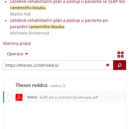
Léčebně-rehabilitační plán a postup u pacienta se SLAP lézí
ramenního kloubu
Martin Paš
Léčebně-rehabilitační plán a postup u pacienta po
poranění
ramenního kloubu
Michaela Richterová
Všechny práce
Operace
Vy
Theses ro4dco
ro4dco
/2
thesis
SLAP_lze_a_monosti_fyzioterapie.pdf