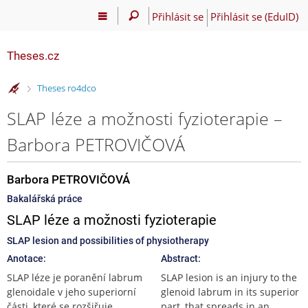
Přihlásit se
Přihlásit se (EduID)
Theses.cz
>
Theses ro4dco
SLAP léze a možnosti fyzioterapie –
Barbora PETROVIČOVÁ
Barbora PETROVIČOVÁ
Bakalářská práce
SLAP léze a možnosti fyzioterapie
SLAP lesion and possibilities of physiotherapy
Anotace:
Abstract:
SLAP léze je poranění labrum
SLAP lesion is an injury to the
glenoidale v jeho superiorní
glenoid labrum in its superior
části, které se rozšiřuje
part, that spreads in an