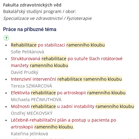
Fakulta zdravotnických věd
Bakalářský studijní program / obor:
Specializace ve zdravotnictví / Fyzioterapie
Práce na příbuzné téma
Rehabilitace
po stabilizaci
ramenního kloubu
Sofie Pelikánová
Strukturovaná
rehabilitace
po sutuře šlach rotátorové
manžety
ramenního kloubu
David Prudký
Intenzivní intervenční
rehabilitace ramenního kloubu
Tereza SZWARCOVÁ
Efektivita
rehabilitace
po artroskopii
ramenního kloubu
Michaela PEČIMUTHOVÁ
Možnosti
rehabilitace
u zadní instability
ramenního kloubu
Ondřej MEČKOVSKÝ
Léčebně-rehabilitační plán a postup u pacienta po
artroskopii
ramenního kloubu
.
Kateřina Jelínková