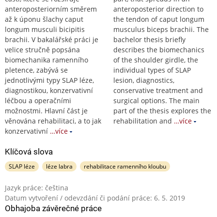
anteroposteriorním směrem
anteroposterior direction to
až k úponu šlachy caput
the tendon of caput longum
longum musculi bicipitis
musculus biceps brachii. The
brachii. V bakalářské práci je
bachelor thesis briefly
velice stručně popsána
describes the biomechanics
biomechanika ramenního
of the shoulder girdle, the
pletence, zabývá se
individual types of SLAP
jednotlivými typy SLAP léze,
lesion, diagnostics,
diagnostikou, konzervativní
conservative treatment and
léčbou a operačními
surgical options. The main
možnostmi. Hlavní část je
part of the thesis explores the
věnována rehabilitaci, a to jak
rehabilitation and
…více
konzervativní
…více
Klíčová slova
SLAP léze
léze labra
rehabilitace ramenního kloubu
Jazyk práce: čeština
Datum vytvoření / odevzdání či podání práce: 6. 5. 2019
Obhajoba závěrečné práce