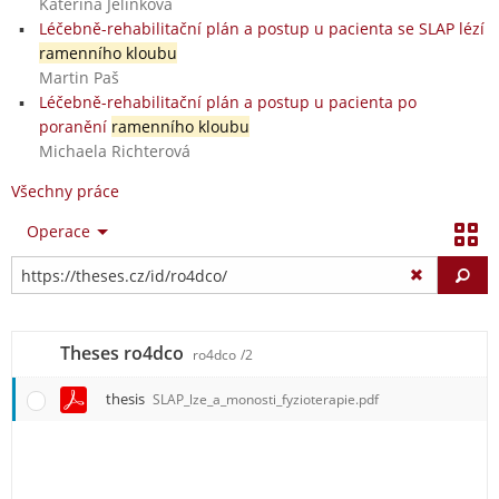
Kateřina Jelínková
Léčebně-rehabilitační plán a postup u pacienta se SLAP lézí
ramenního kloubu
Martin Paš
Léčebně-rehabilitační plán a postup u pacienta po
poranění
ramenního kloubu
Michaela Richterová
Všechny práce
Operace
Vy
Theses ro4dco
ro4dco
/2
thesis
SLAP_lze_a_monosti_fyzioterapie.pdf