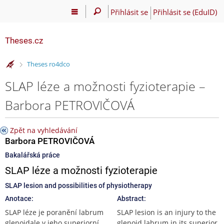
Přihlásit se
Přihlásit se (EduID)
Theses.cz
>
Theses ro4dco
SLAP léze a možnosti fyzioterapie –
Barbora PETROVIČOVÁ
Zpět na vyhledávání
Barbora PETROVIČOVÁ
Bakalářská práce
SLAP léze a možnosti fyzioterapie
SLAP lesion and possibilities of physiotherapy
Anotace:
Abstract:
SLAP léze je poranění labrum
SLAP lesion is an injury to the
glenoidale v jeho superiorní
glenoid labrum in its superior