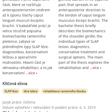
části, které se rozšiřuje
part, that spreads in an
anteroposteriorním směrem
anteroposterior direction to
až k úponu šlachy caput
the tendon of caput longum
longum musculi bicipitis
musculus biceps brachii. The
brachii. V bakalářské práci je
bachelor thesis briefly
velice stručně popsána
describes the biomechanics
biomechanika ramenního
of the shoulder girdle, the
pletence, zabývá se
individual types of SLAP
jednotlivými typy SLAP léze,
lesion, diagnostics,
diagnostikou, konzervativní
conservative treatment and
léčbou a operačními
surgical options. The main
možnostmi. Hlavní část je
part of the thesis explores the
věnována rehabilitaci, a to jak
rehabilitation and
…více
konzervativní
…více
Klíčová slova
SLAP léze
léze labra
rehabilitace ramenního kloubu
Jazyk práce: čeština
Datum vytvoření / odevzdání či podání práce: 6. 5. 2019