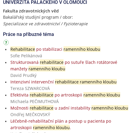
UNIVERZITA PALACKÉHO V OLOMOUCI
Fakulta zdravotnických věd
Bakalářský studijní program / obor:
Specializace ve zdravotnictví / Fyzioterapie
Práce na příbuzné téma
Rehabilitace
po stabilizaci
ramenního kloubu
Sofie Pelikánová
Strukturovaná
rehabilitace
po sutuře šlach rotátorové
manžety
ramenního kloubu
David Prudký
Intenzivní intervenční
rehabilitace ramenního kloubu
Tereza SZWARCOVÁ
Efektivita
rehabilitace
po artroskopii
ramenního kloubu
Michaela PEČIMUTHOVÁ
Možnosti
rehabilitace
u zadní instability
ramenního kloubu
Ondřej MEČKOVSKÝ
Léčebně-rehabilitační plán a postup u pacienta po
artroskopii
ramenního kloubu
.