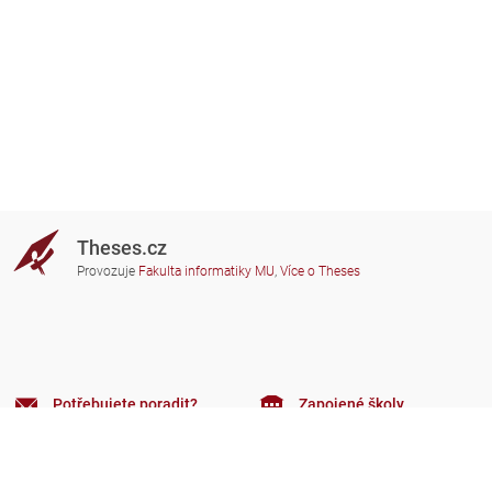
Theses.cz
Provozuje
Fakulta informatiky MU
,
Více o Theses
Potřebujete poradit?
Zapojené školy
theses@fi.muni.cz
Správci zapojených škol
Nápověda
Soukromí