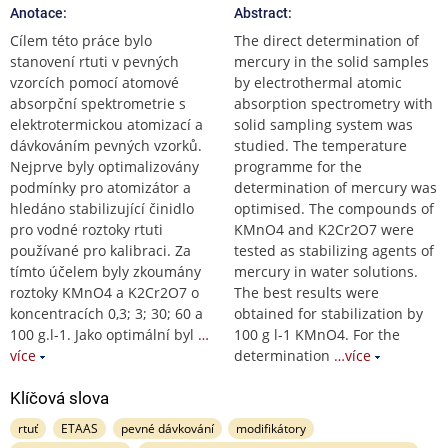
Anotace:
Abstract:
Cílem této práce bylo
The direct determination of
stanovení rtuti v pevných
mercury in the solid samples
vzorcích pomocí atomové
by electrothermal atomic
absorpční spektrometrie s
absorption spectrometry with
elektrotermickou atomizací a
solid sampling system was
dávkováním pevných vzorků.
studied. The temperature
Nejprve byly optimalizovány
programme for the
podmínky pro atomizátor a
determination of mercury was
hledáno stabilizující činidlo
optimised. The compounds of
pro vodné roztoky rtuti
KMnO4 and K2Cr2O7 were
používané pro kalibraci. Za
tested as stabilizing agents of
tímto účelem byly zkoumány
mercury in water solutions.
roztoky KMnO4 a K2Cr2O7 o
The best results were
koncentracích 0,3; 3; 30; 60 a
obtained for stabilization by
100 g.l-1. Jako optimální byl
…
100 g l-1 KMnO4. For the
více
determination
…více
Klíčová slova
rtuť
ETAAS
pevné dávkování
modifikátory