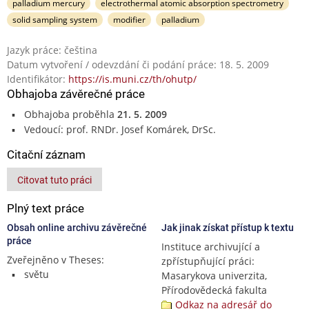
palladium mercury
electrothermal atomic absorption spectrometry
solid sampling system
modifier
palladium
Jazyk práce: čeština
Datum vytvoření / odevzdání či podání práce: 18. 5. 2009
Identifikátor:
https://is.muni.cz/th/ohutp/
Obhajoba závěrečné práce
Obhajoba proběhla
21. 5. 2009
Vedoucí: prof. RNDr. Josef Komárek, DrSc.
Citační záznam
Citovat tuto práci
Plný text práce
Obsah online archivu závěrečné
Jak jinak získat přístup k textu
práce
Instituce archivující a
Zveřejněno v Theses:
zpřístupňující práci:
světu
Masarykova univerzita,
Přírodovědecká fakulta
Odkaz na adresář do