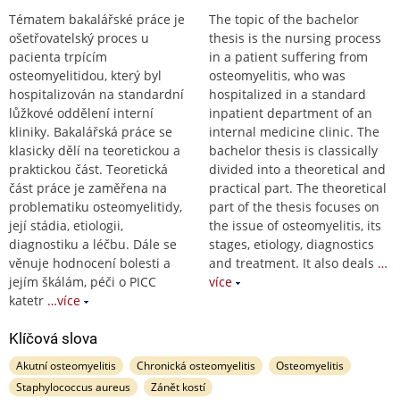
Tématem bakalářské práce je
The topic of the bachelor
ošetřovatelský proces u
thesis is the nursing process
pacienta trpícím
in a patient suffering from
osteomyelitidou, který byl
osteomyelitis, who was
hospitalizován na standardní
hospitalized in a standard
lůžkové oddělení interní
inpatient department of an
kliniky. Bakalářská práce se
internal medicine clinic. The
klasicky dělí na teoretickou a
bachelor thesis is classically
praktickou část. Teoretická
divided into a theoretical and
část práce je zaměřena na
practical part. The theoretical
problematiku osteomyelitidy,
part of the thesis focuses on
její stádia, etiologii,
the issue of osteomyelitis, its
diagnostiku a léčbu. Dále se
stages, etiology, diagnostics
věnuje hodnocení bolesti a
and treatment. It also deals
…
jejím škálám, péči o PICC
více
katetr
…více
Klíčová slova
Akutní osteomyelitis
Chronická osteomyelitis
Osteomyelitis
Staphylococcus aureus
Zánět kostí