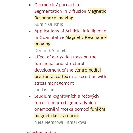
Geometric Approach to
Segmentation in Diffusion
Magnetic
Resonance Imaging
Sumit Kaushik
Applications of Artificial Intelligence
in Quantitative
Magnetic Resonance
a
Imaging
Dominik Vilímek
Effect of early-life stress on the
functional and structural
development of the
ventromedial
prefrontal cortex
in association with
stress management
Jan Fischer
Studium kognitivních a řečových
funkcí u neurodegenerativních
onemocnění mozku pomocí
funkční
magnetické rezonance
Nela Němcová Elfmarková
Všechny práce