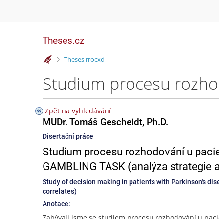
Theses.cz
>
Theses rrocxd
Zpět na vyhledávání
MUDr. Tomáš Gescheidt, Ph.D.
Disertační práce
Studium procesu rozhodování u paci
GAMBLING TASK (analýza strategie a
Study of decision making in patients with Parkinson's di
correlates)
Anotace:
Zabývali jsme se studiem procesu rozhodování u paci