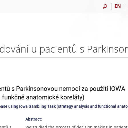
EN
entů s Parkinsonovou nemocí za použití IOWA
 funkčně anatomické koreláty)
sease using Iowa Gambling Task (strategy analysis and functional anat
Abstract:
entů s
We studied the process of decision making in patient