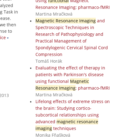
using
functional
Magnetic
nalyzed
Resonance Imaging: pharmaco-fMRI
g Task in
Martina Mračková
sease.
Magnetic Resonance Imaging
and
 we then
Spectroscopic Techniques in
nse to
Research of Pathophysiology and
íce
Practical Management of
Spondylogenic Cervical Spinal Cord
Compression
Tomáš Horák
Evaluating the effect of therapy in
patients with Parkinson's disease
using functional
Magnetic
Resonance Imaging
: pharmaco-fMRI
Martina Mračková
 2013
Lifelong effects of extreme stress on
the brain: Studying cortico-
subcortical relationships using
advanced
magnetic resonance
imaging
techniques
Monika Fňašková