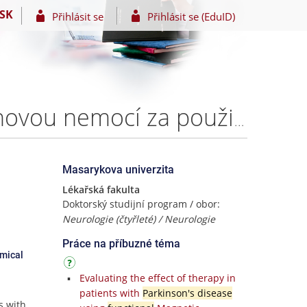
SK
Přihlásit se
Přihlásit se (EduID)
Studium procesu rozhodování u pacientů s Parkinsonovou nemocí za použití IOWA GAMBLING TASK (analýza strategie a funkčně anatomické koreláty) – MUDr. Tomáš Gescheidt, Ph.D.
Masarykova univerzita
Lékařská fakulta
Doktorský studijní program / obor:
Neurologie (čtyřleté) / Neurologie
Práce na příbuzné téma
omical
Evaluating the effect of therapy in
patients with
Parkinson's disease
s with