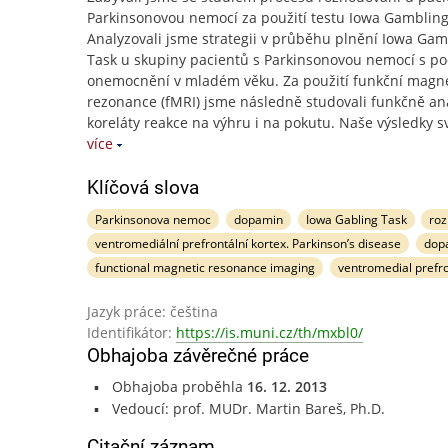
Parkinsonovou nemocí za použití testu Iowa Gambling
Analyzovali jsme strategii v průběhu plnění Iowa Gam
Task u skupiny pacientů s Parkinsonovou nemocí s p
onemocnění v mladém věku. Za použití funkční magne
rezonance (fMRI) jsme následně studovali funkčně a
koreláty reakce na výhru i na pokutu. Naše výsledky s
více
Klíčová slova
Parkinsonova nemoc
dopamin
Iowa Gabling Task
ro
ventromediální prefrontální kortex. Parkinson’s disease
dop
functional magnetic resonance imaging
ventromedial prefro
Jazyk práce: čeština
Identifikátor:
https://is.muni.cz/th/mxbl0/
Obhajoba závěrečné práce
Obhajoba proběhla
16. 12. 2013
Vedoucí: prof. MUDr. Martin Bareš, Ph.D.
Citační záznam