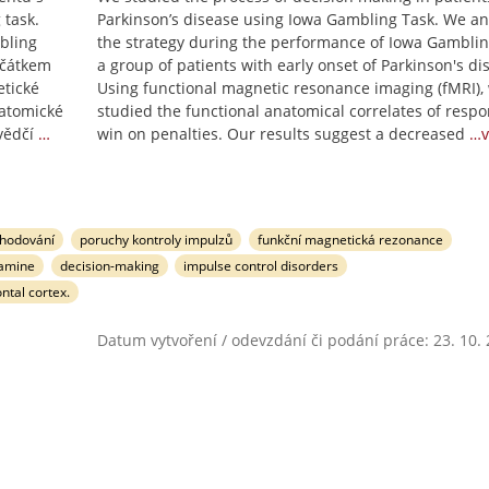
 task.
Parkinson’s disease using Iowa Gambling Task. We a
bling
the strategy during the performance of Iowa Gamblin
očátkem
a group of patients with early onset of Parkinson's di
tické
Using functional magnetic resonance imaging (fMRI),
natomické
studied the functional anatomical correlates of respo
vědčí
…
win on penalties. Our results suggest a decreased
…v
zhodování
poruchy kontroly impulzů
funkční magnetická rezonance
amine
decision-making
impulse control disorders
ntal cortex.
Datum vytvoření / odevzdání či podání práce: 23. 10.