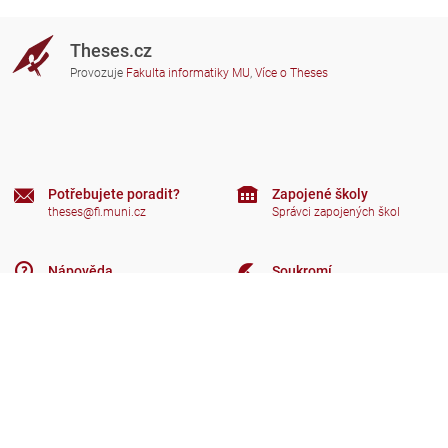
Theses.cz
Provozuje
Fakulta informatiky MU
,
Více o Theses
Potřebujete poradit?
Zapojené školy
theses@fi.muni.cz
Správci zapojených škol
Nápověda
Soukromí
Často kladené dotazy
Přístupnost
Zobrazit klasickou verzi
Nahoru