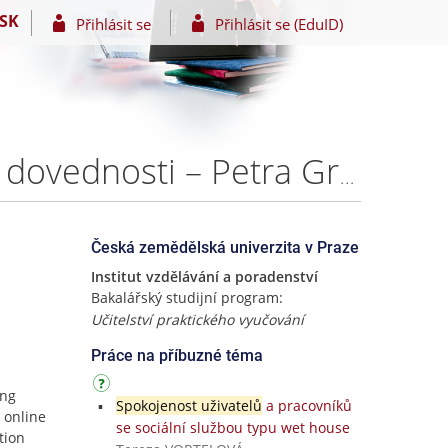
SK
Přihlásit se
Přihlásit se (EduID)
Efektivita online vzdělávacích platforem pro praktické dovednosti – Petra Gryczová
Česká zemědělská univerzita v Praze
Institut vzdělávání a poradenství
Bakalářský studijní program:
Učitelství praktického vyučování
Práce na příbuzné téma
ing
Spokojenost uživatelů
a pracovníků
 online
se sociální službou typu wet house
tion