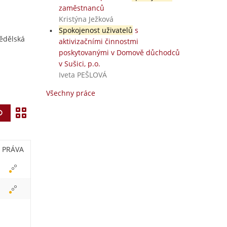
zaměstnanců
Kristýna Ježková
Spokojenost uživatelů
s
mědělská
aktivizačními činnostmi
poskytovanými v Domově důchodců
v Sušici, p.o.
Iveta PEŠLOVÁ
Všechny práce
Z
Vyhledat
o
b
PRÁVA
r
a
z