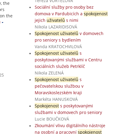
Tereza VORTELOVÁ
, the
Sociální služby pro osoby bez
ors
domova v Pardubicích a
spokojenost
 on the
jejich
uživatelů
s nimi
e
Nikola LAZARIDISOVÁ
Spokojenost uživatelů
v domovech
pro seniory s bydlením
Vanda KRATOCHVILOVÁ
Spokojenost uživatelů
s
poskytovanými službami v Centru
sociálních služeb Petrklíč
Nikola ZELENÁ
25
Spokojenost uživatelů
s
pečovatelskou službou v
Moravskoslezském kraji
Markéta HANUSKOVÁ
Spokojenost
s poskytovanými
službami v domovech pro seniory
Lucie BOUČKOVÁ
Zkoumání vlivu digitálního nástroje
na osobní a pracovní
spokojenost