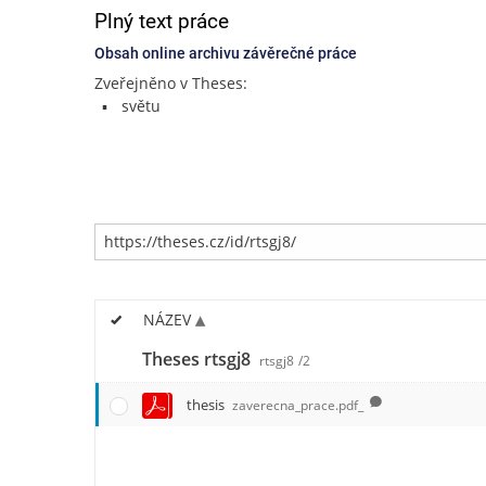
Plný text práce
Obsah online archivu závěrečné práce
Zveřejněno v Theses:
světu
NÁZEV
Theses rtsgj8
rtsgj8
/2
thesis
zaverecna_prace.pdf_