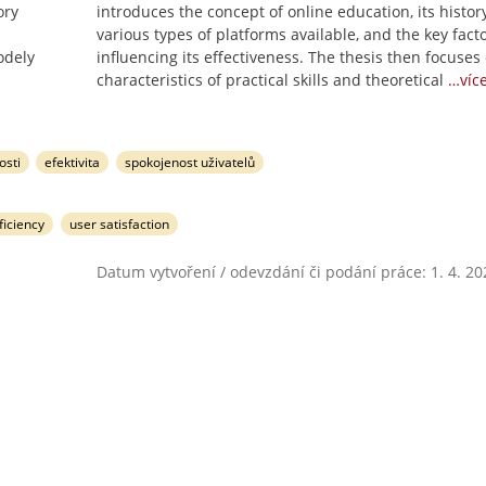
ory
introduces the concept of online education, its history
various types of platforms available, and the key fact
odely
influencing its effectiveness. The thesis then focuses
characteristics of practical skills and theoretical
…víc
osti
efektivita
spokojenost uživatelů
ficiency
user satisfaction
Datum vytvoření / odevzdání či podání práce: 1. 4. 20