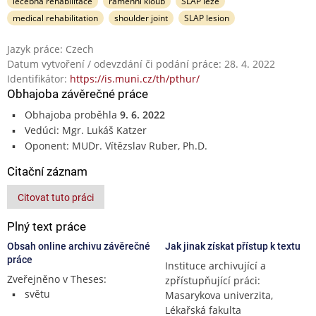
léčebná rehabilitace
ramenní kloub
SLAP léze
medical rehabilitation
shoulder joint
SLAP lesion
Jazyk práce: Czech
Datum vytvoření / odevzdání či podání práce: 28. 4. 2022
Identifikátor:
https://is.muni.cz/th/pthur/
Obhajoba závěrečné práce
Obhajoba proběhla
9. 6. 2022
Vedúci: Mgr. Lukáš Katzer
Oponent: MUDr. Vítězslav Ruber, Ph.D.
Citační záznam
Citovat tuto práci
Plný text práce
Obsah online archivu závěrečné
Jak jinak získat přístup k textu
práce
Instituce archivující a
Zveřejněno v Theses:
zpřístupňující práci:
světu
Masarykova univerzita,
Lékařská fakulta