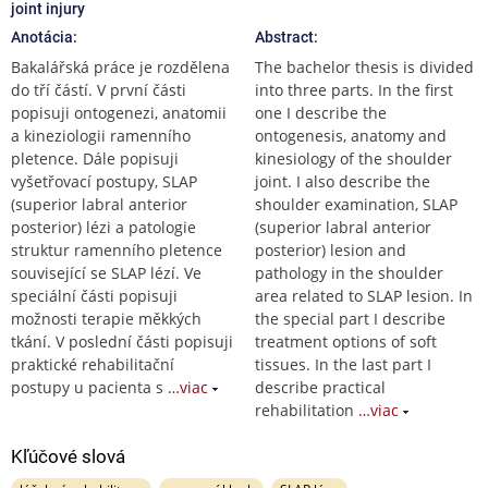
joint injury
Anotácia:
Abstract:
Bakalářská práce je rozdělena
The bachelor thesis is divided
do tří částí. V první části
into three parts. In the first
popisuji ontogenezi, anatomii
one I describe the
a kineziologii ramenního
ontogenesis, anatomy and
pletence. Dále popisuji
kinesiology of the shoulder
vyšetřovací postupy, SLAP
joint. I also describe the
(superior labral anterior
shoulder examination, SLAP
posterior) lézi a patologie
(superior labral anterior
struktur ramenního pletence
posterior) lesion and
související se SLAP lézí. Ve
pathology in the shoulder
speciální části popisuji
area related to SLAP lesion. In
možnosti terapie měkkých
the special part I describe
tkání. V poslední části popisuji
treatment options of soft
praktické rehabilitační
tissues. In the last part I
postupy u pacienta s
…viac
describe practical
rehabilitation
…viac
Kľúčové slová