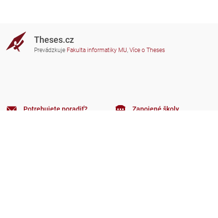
Theses.cz
Prevádzkuje
Fakulta informatiky MU
,
Více o Theses
Potrebujete poradiť?
Zapojené školy
theses@fi.muni.cz
Správcovia zapojených škôl
Nápoveda
Súkromie
Často kladené dotazy
Přístupnost
Zobrazit klasickou verzi