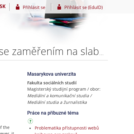
SK
Přihlásit se
Přihlásit se (EduID)
Webová přístupnost českých zpravodajských portálů se zaměřením na slabozraké uživatele – Bc. Markéta Doležalová
Masarykova univerzita
Fakulta sociálních studií
Magisterský studijní program / obor:
Mediální a komunikační studia /
Mediální studia a žurnalistika
Práce na příbuzné téma
f the
Problematika přístupnosti webů
ever, it