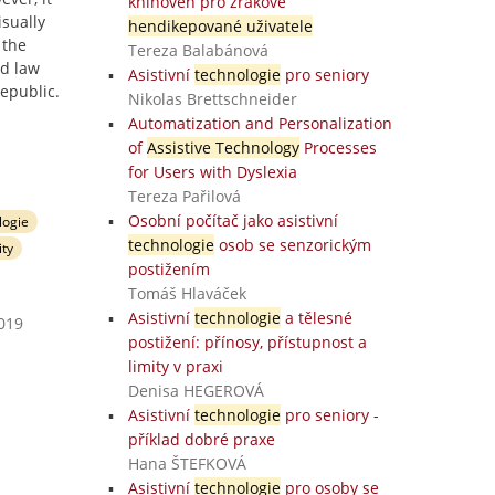
knihoven pro zrakově
isually
hendikepované uživatele
 the
Tereza Balabánová
nd law
Asistivní
technologie
pro seniory
epublic.
Nikolas Brettschneider
Automatization and Personalization
of
Assistive Technology
Processes
for Users with Dyslexia
Tereza Pařilová
Osobní počítač jako asistivní
logie
technologie
osob se senzorickým
ity
postižením
Tomáš Hlaváček
Asistivní
technologie
a tělesné
2019
postižení: přínosy, přístupnost a
limity v praxi
Denisa HEGEROVÁ
Asistivní
technologie
pro seniory -
příklad dobré praxe
Hana ŠTEFKOVÁ
Asistivní
technologie
pro osoby se