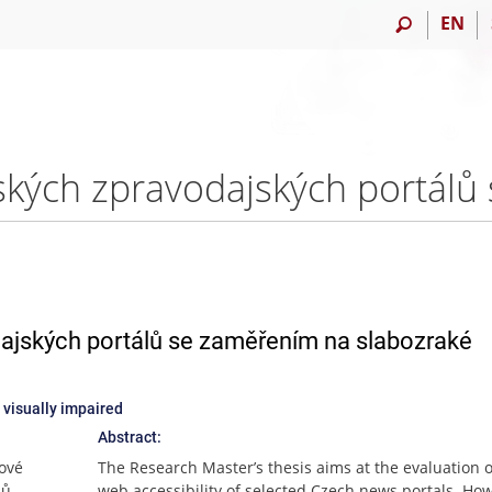
EN
ajských portálů se zaměřením na slabozraké
 visually impaired
Abstract:
ové
The Research Master’s thesis aims at the evaluation o
lů.
web accessibility of selected Czech news portals. How