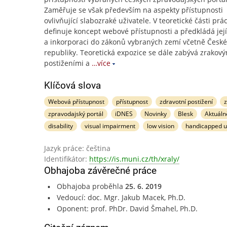
Zaměřuje se však především na aspekty přístupnosti
ovlivňující slabozraké uživatele. V teoretické části prá
definuje koncept webové přístupnosti a předkládá její
a inkorporaci do zákonů vybraných zemí včetně České
republiky. Teoretická expozice se dále zabývá zrakov
postiženími a
…více
Klíčová slova
Webová přístupnost
přístupnost
zdravotní postižení
zpravodajský portál
iDNES
Novinky
Blesk
Aktuáln
disability
visual impairment
low vision
handicapped u
Jazyk práce: čeština
Identifikátor:
https://is.muni.cz/th/xraly/
Obhajoba závěrečné práce
Obhajoba proběhla
25. 6. 2019
Vedoucí: doc. Mgr. Jakub Macek, Ph.D.
Oponent: prof. PhDr. David Šmahel, Ph.D.