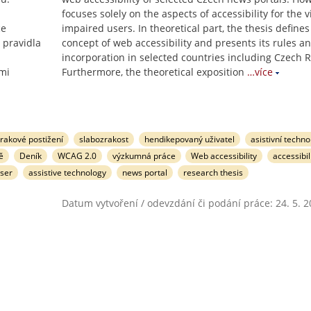
focuses solely on the aspects of accessibility for the v
ce
impaired users. In theoretical part, the thesis defines
 pravidla
concept of web accessibility and presents its rules a
incorporation in selected countries including Czech R
ými
Furthermore, the theoretical exposition
…více
zrakové postižení
slabozrakost
hendikepovaný uživatel
asistivní techno
ě
Deník
WCAG 2.0
výzkumná práce
Web accessibility
accessibil
ser
assistive technology
news portal
research thesis
Datum vytvoření / odevzdání či podání práce: 24. 5. 