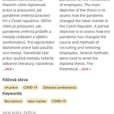
Hlavním cílem diplomové
of employees. The main
práce je posouzení, jak
objective of the thesis is to
pandemie změnila pracovní
assess how the pandemic
trh v České republice. Dílčím
changed the labor market in
cílem je posouzení, jak
the Czech Republic. A partial
pandemie změnila průběh a
objective is to assess how the
metody získávání a výběru
pandemic has changed the
zaměstnanců. Pro vypracování
course and methods of
diplomové práce bylo použito
recruiting and selecting
více metod. Teoretická část
employees. Several methods
práce využívá metodu rešerše
were used to write the
odborné literatury, následnou
diploma thesis. The
…více
theoretical
…více
Klíčová slova
trh práce
COVID-19
Získávání zaměstnanců
Keywords
Recruitment
labor market
COVID-19
Jazyk práce: čeština