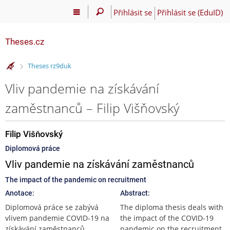
Přihlásit se
Přihlásit se (EduID)
Theses.cz
>
Theses rz9duk
Vliv pandemie na získávání
zaměstnanců – Filip Višňovský
Filip Višňovský
Diplomová práce
Vliv pandemie na získávání zaměstnanců
The impact of the pandemic on recruitment
Anotace:
Abstract:
Diplomová práce se zabývá
The diploma thesis deals with
vlivem pandemie COVID-19 na
the impact of the COVID-19
získávání zaměstnanců.
pandemic on the recruitment