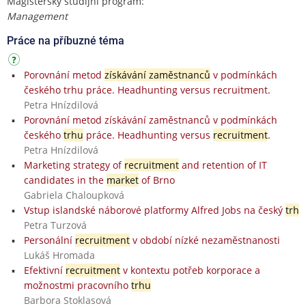
Magisterský studijní program:
Management
Práce na příbuzné téma
Porovnání metod
získávání zaměstnanců
v podmínkách
českého trhu práce. Headhunting versus recruitment.
Petra Hnízdilová
Porovnání metod získávání zaměstnanců v podmínkách
českého
trhu
práce. Headhunting versus
recruitment
.
Petra Hnízdilová
Marketing strategy of
recruitment
and retention of IT
candidates in the
market
of Brno
Gabriela Chaloupková
Vstup islandské náborové platformy Alfred Jobs na český
trh
Petra Turzová
Personální
recruitment
v období nízké nezaměstnanosti
Lukáš Hromada
Efektivní
recruitment
v kontextu potřeb korporace a
možnostmi pracovního
trhu
Barbora Stoklasová