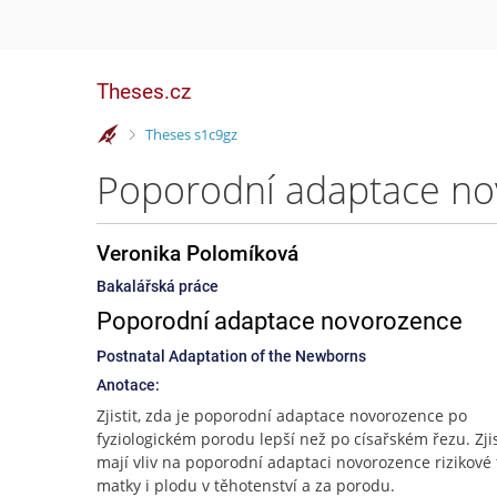
Theses.cz
>
Theses s1c9gz
Poporodní adaptace no
Veronika Polomíková
Bakalářská práce
Poporodní adaptace novorozence
Postnatal Adaptation of the Newborns
Anotace:
Zjistit, zda je poporodní adaptace novorozence po
fyziologickém porodu lepší než po císařském řezu. Zjis
mají vliv na poporodní adaptaci novorozence rizikové 
matky i plodu v těhotenství a za porodu.