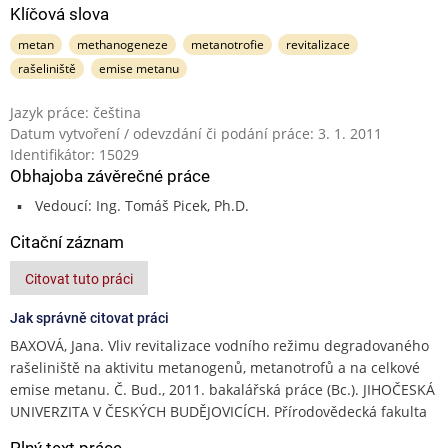
Klíčová slova
metan
methanogeneze
metanotrofie
revitalizace
rašeliniště
emise metanu
Jazyk práce: čeština
Datum vytvoření / odevzdání či podání práce: 3. 1. 2011
Identifikátor: 15029
Obhajoba závěrečné práce
Vedoucí: Ing. Tomáš Picek, Ph.D.
Citační záznam
Citovat tuto práci
Jak správně citovat práci
BAXOVÁ, Jana. Vliv revitalizace vodního režimu degradovaného
rašeliniště na aktivitu metanogenů, metanotrofů a na celkové
emise metanu. Č. Bud., 2011. bakalářská práce (Bc.). JIHOČESKÁ
UNIVERZITA V ČESKÝCH BUDĚJOVICÍCH. Přírodovědecká fakulta
Plný text práce