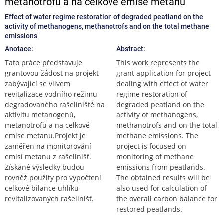
metanotrofů a na celkové emise metanu
Effect of water regime restoration of degraded peatland on the
activity of methanogens, methanotrofs and on the total methane
emissions
Anotace:
Abstract:
Tato práce představuje
This work represents the
grantovou žádost na projekt
grant application for project
zabývající se vlivem
dealing with effect of water
revitalizace vodního režimu
regime restoration of
degradovaného rašeliniště na
degraded peatland on the
aktivitu metanogenů,
activity of methanogens,
metanotrofů a na celkové
methanotrofs and on the total
emise metanu.Projekt je
methane emissions. The
zaměřen na monitorování
project is focused on
emisí metanu z rašelinišť.
monitoring of methane
Získané výsledky budou
emissions from peatlands.
rovněž použity pro vypočtení
The obtained results will be
celkové bilance uhlíku
also used for calculation of
revitalizovaných rašelinišť.
the overall carbon balance for
restored peatlands.