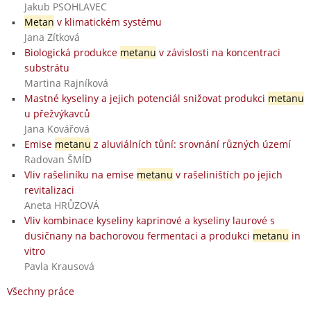
Jakub PSOHLAVEC
Metan
v klimatickém systému
Jana Zítková
Biologická produkce
metanu
v závislosti na koncentraci
substrátu
Martina Rajníková
Mastné kyseliny a jejich potenciál snižovat produkci
metanu
u přežvýkavců
Jana Kovářová
Emise
metanu
z aluviálních tůní: srovnání různých území
Radovan ŠMÍD
Vliv rašeliníku na emise
metanu
v rašeliništích po jejich
revitalizaci
Aneta HRŮZOVÁ
Vliv kombinace kyseliny kaprinové a kyseliny laurové s
dusičnany na bachorovou fermentaci a produkci
metanu
in
vitro
Pavla Krausová
Všechny práce