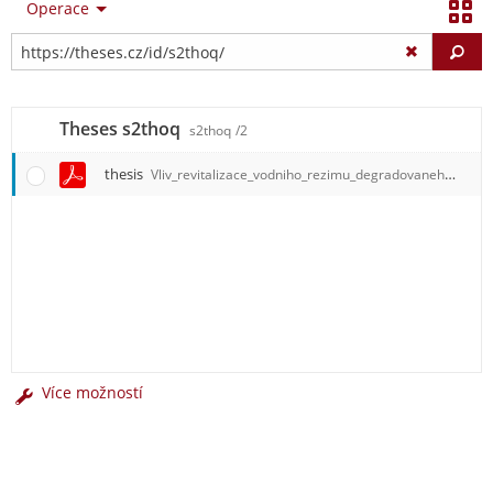
Operace
Vy
Theses s2thoq
s2thoq
/2
thesis
Vliv_revitalizace_vodniho_rezimu_degradovaneho_raselinist.pdf
Více možností