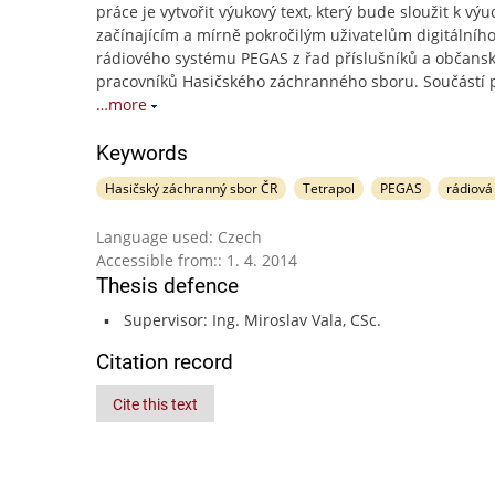
práce je vytvořit výukový text, který bude sloužit k výu
začínajícím a mírně pokročilým uživatelům digitálníh
rádiového systému PEGAS z řad příslušníků a občans
pracovníků Hasičského záchranného sboru. Součástí p
…more
Keywords
Hasičský záchranný sbor ČR
Tetrapol
PEGAS
rádiová
Language used: Czech
Accessible from:: 1. 4. 2014
Thesis defence
Supervisor: Ing. Miroslav Vala, CSc.
Citation record
Cite this text