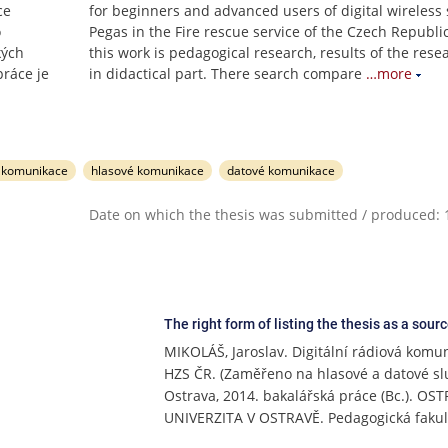
ce
for beginners and advanced users of digital wireless
o
Pegas in the Fire rescue service of the Czech Republic
kých
this work is pedagogical research, results of the rese
ráce je
in didactical part. There search compare
…more
 komunikace
hlasové komunikace
datové komunikace
Date on which the thesis was submitted / produced: 1
The right form of listing the thesis as a sour
MIKOLÁŠ, Jaroslav. Digitální rádiová komu
HZS ČR. (Zaměřeno na hlasové a datové slu
Ostrava, 2014. bakalářská práce (Bc.). OS
UNIVERZITA V OSTRAVĚ. Pedagogická fakul