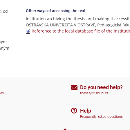
ti od
Other ways of accessing the text
Institution archiving the thesis and making it accessib
OSTRAVSKÁ UNIVERZITA V OSTRAVĚ, Pedagogická faku
Reference to the local database file of the institut
ným
vaným
Do you need help?
ses
theses@fi.muni.cz
Help
Frequently asked questions