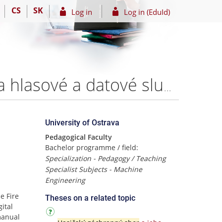
CS
SK
Log in
Log in (EduId)
Digitální rádiová komunikace u HZS ČR. (Zaměřeno na hlasové a datové služby.) – Jaroslav MIKOLÁŠ, DiS.
University of Ostrava
Pedagogical Faculty
Bachelor programme / field:
Specialization - Pedagogy / Teaching
Specialist Subjects - Machine
Engineering
e Fire
Theses on a related topic
gital
manual