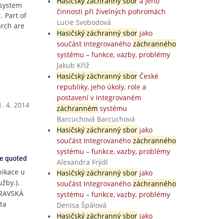
Hasičský záchranný sbor
a jeho
 system
činnosti při živelných pohromách
. Part of
Lucie Svobodová
arch are
Hasičský záchranný sbor
jako
součást Integrovaného
záchranného
systému – funkce, vazby, problémy
Jakub Kříž
Hasičský záchranný sbor
České
republiky, jeho úkoly, role a
postavení v Integrovaném
. 4. 2014
záchranném
systému
Barcuchová Barcuchová
Hasičský záchranný sbor
jako
součást Integrovaného
záchranného
systému – funkce, vazby, problémy
ce quoted
Alexandra Frýdl
nikace u
Hasičský záchranný sbor
jako
žby.).
součást Integrovaného
záchranného
TRAVSKÁ
systému – funkce, vazby, problémy
ta
Denisa Špálová
Hasičský záchranný sbor
jako