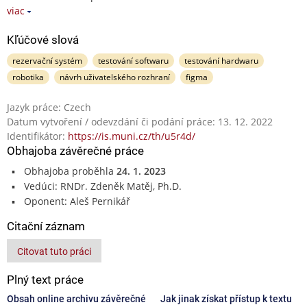
viac
Kľúčové slová
rezervační systém
testování softwaru
testování hardwaru
robotika
návrh uživatelského rozhraní
figma
Jazyk práce: Czech
Datum vytvoření / odevzdání či podání práce: 13. 12. 2022
Identifikátor:
https://is.muni.cz/th/u5r4d/
Obhajoba závěrečné práce
Obhajoba proběhla
24. 1. 2023
Vedúci: RNDr. Zdeněk Matěj, Ph.D.
Oponent: Aleš Pernikář
Citační záznam
Citovat tuto práci
Plný text práce
Obsah online archivu závěrečné
Jak jinak získat přístup k textu