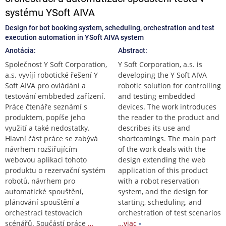
systému YSoft AIVA
Design for bot booking system, scheduling, orchestration and test
execution automation in YSoft AIVA system
Anotácia:
Abstract:
Společnost Y Soft Corporation,
Y Soft Corporation, a.s. is
a.s. vyvíjí robotické řešení Y
developing the Y Soft AIVA
Soft AIVA pro ovládání a
robotic solution for controlling
testování embbeded zařízení.
and testing embedded
Práce čtenáře seznámí s
devices. The work introduces
produktem, popíše jeho
the reader to the product and
využití a také nedostatky.
describes its use and
Hlavní část práce se zabývá
shortcomings. The main part
návrhem rozšiřujícím
of the work deals with the
webovou aplikaci tohoto
design extending the web
produktu o rezervační systém
application of this product
robotů, návrhem pro
with a robot reservation
automatické spouštění,
system, and the design for
plánování spouštění a
starting, scheduling, and
orchestraci testovacích
orchestration of test scenarios
scénářů. Součástí práce
…
…viac