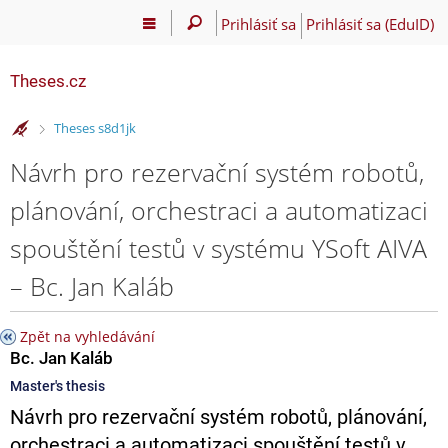
Prihlásiť sa
Prihlásiť sa (EduID)
Theses.cz
>
Theses s8d1jk
Návrh pro rezervační systém robotů,
plánování, orchestraci a automatizaci
spouštění testů v systému YSoft AIVA
– Bc. Jan Kaláb
Zpět na vyhledávání
Bc. Jan Kaláb
Master's thesis
Návrh pro rezervační systém robotů, plánování,
orchestraci a automatizaci spouštění testů v