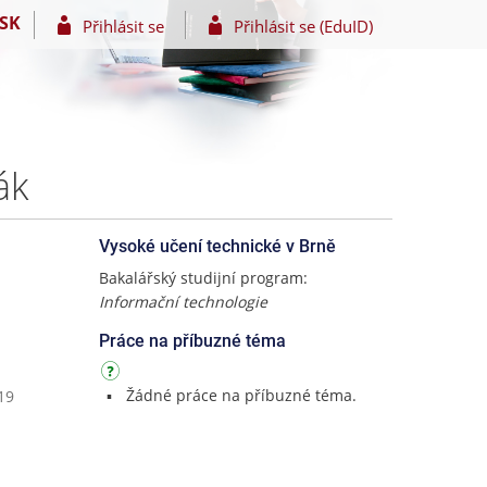
SK
Přihlásit se
Přihlásit se (EduID)
ák
Vysoké učení technické v Brně
Bakalářský studijní program:
Informační technologie
Práce na příbuzné téma
Žádné práce na příbuzné téma.
19