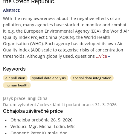
the Czech Republic.
Abstract:
With the rising awareness about the negative effects of air
pollution, many agencies have started to monitor and combat
it, e.g. the European Environmental Agency (EEA), the World Air
Quality Index Project China (AQICN), the World Health
Organisation (WHO). Each agency has developed its own Air
Quality Index (AQI) scale to categorise risks of concentration
thresholds. Although globally used, questions
…více
Keywords
air pollution
spatial data analysis
spatial data integration
human health
Jazyk práce: angličtina
Datum vytvoření / odevzdání či podání práce: 31. 3. 2026
Obhajoba závěrečné práce
Obhajoba proběhla
26. 5. 2026
Vedoucí: Mgr. Michal Lodin, MSc
Oponent: Peter Kumble, doc.