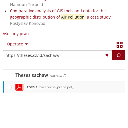
Namuun Turbold
Comparative analysis of GIS tools and data for the
geographic distribution of
Air Pollution
: a case study
Rostyslav Konovod
Všechny práce
Operace
Vy
Theses sachaw
sachaw
/2
thesis
zaverecna_prace.pdf_