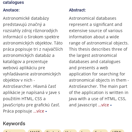
catalogues
Anotace:
Abstract:
Astronomické databázy
Astronomical databases
predstavujú značný a
represent a significant and
rozsiahly zdroj rôznorodých
extensive source of various
informácií o širokom spektre
information about a wide
astronomických objektov. Táto
range of astronomical objects.
práca popisuje tri z najväčších
This thesis describes three of
astronomických databáz a
the largest astronomical
katalógov a prezentuje
databases and catalogues
webovú aplikáciu pre
and presents a web
vyhľadávanie astronomických
application for searching for
objektov v nich -
astronomical objects in them -
AstroSearcher. Hlavná časť
AstroSearcher. The main part
aplikácie je napísaná v Jave s
of the application is written in
použitím HTML, CSS a
Java with a use of HTML, CSS,
JavaScriptu pre grafickú časť.
and Javascript
…více
Práca popisuje
…více
Keywords