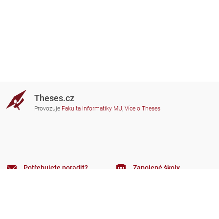
Theses.cz
Provozuje
Fakulta informatiky MU
,
Více o Theses
Potřebujete poradit?
Zapojené školy
theses@fi.muni.cz
Správci zapojených škol
Nápověda
Soukromí
Často kladené dotazy
Přístupnost