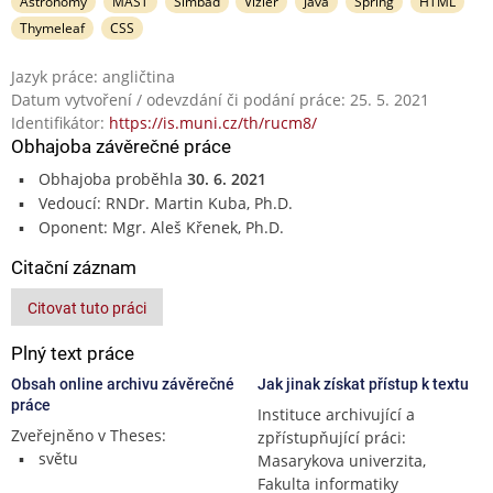
Astronomy
MAST
Simbad
Vizier
Java
Spring
HTML
Thymeleaf
CSS
Jazyk práce: angličtina
Datum vytvoření / odevzdání či podání práce: 25. 5. 2021
Identifikátor:
https://is.muni.cz/th/rucm8/
Obhajoba závěrečné práce
Obhajoba proběhla
30. 6. 2021
Vedoucí: RNDr. Martin Kuba, Ph.D.
Oponent: Mgr. Aleš Křenek, Ph.D.
Citační záznam
Citovat tuto práci
Plný text práce
Obsah online archivu závěrečné
Jak jinak získat přístup k textu
práce
Instituce archivující a
Zveřejněno v Theses:
zpřístupňující práci:
světu
Masarykova univerzita,
Fakulta informatiky