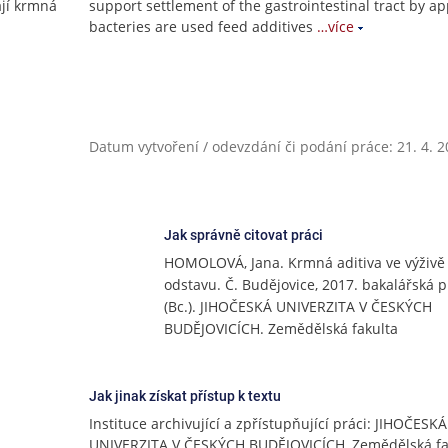
ají krmná
support settlement of the gastrointestinal tract by a
bacteries are used feed additives
…více
Datum vytvoření / odevzdání či podání práce: 21. 4. 
Jak správně citovat práci
HOMOLOVÁ, Jana. Krmná aditiva ve výživě 
odstavu. Č. Budějovice, 2017. bakalářská 
(Bc.). JIHOČESKÁ UNIVERZITA V ČESKÝCH
BUDĚJOVICÍCH. Zemědělská fakulta
Jak jinak získat přístup k textu
Instituce archivující a zpřístupňující práci: JIHOČESKÁ
UNIVERZITA V ČESKÝCH BUDĚJOVICÍCH, Zemědělská fa