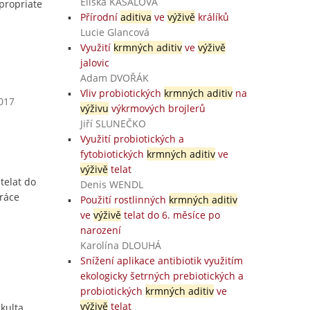
Eliška KASALOVÁ
ppropriate
Přírodní
aditiva
ve
výživě
králíků
Lucie Glancová
Využití
krmných aditiv
ve
výživě
jalovic
Adam DVOŘÁK
Vliv probiotických
krmných aditiv
na
2017
výživu
výkrmových brojlerů
Jiří SLUNEČKO
Využití probiotických a
fytobiotických
krmných aditiv
ve
výživě
telat
telat do
Denis WENDL
práce
Použití rostlinných
krmných aditiv
ve
výživě
telat do 6. měsíce po
narození
Karolína DLOUHÁ
Snížení aplikace antibiotik využitím
ekologicky šetrných prebiotických a
probiotických
krmných aditiv
ve
výživě
telat
kulta