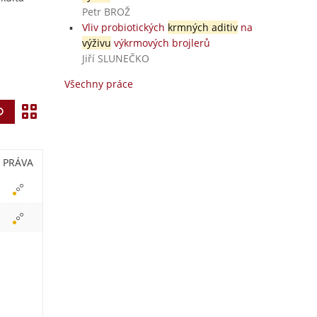
Petr BROŽ
Vliv probiotických
krmných aditiv
na
výživu
výkrmových brojlerů
Jiří SLUNEČKO
Všechny práce
Z
Vyhledat
o
b
PRÁVA
r
a
z
i
t