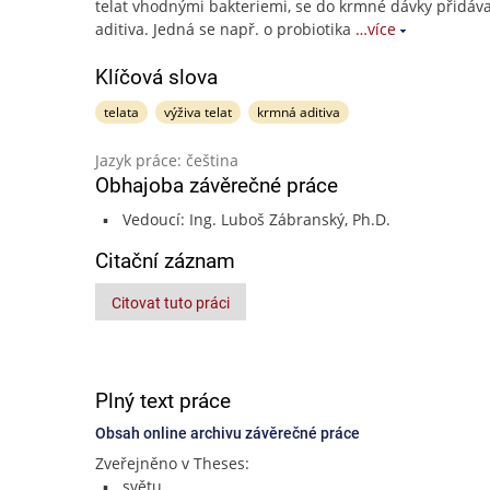
telat vhodnými bakteriemi, se do krmné dávky přidáv
aditiva. Jedná se např. o probiotika
…více
Klíčová slova
telata
výživa telat
krmná aditiva
Jazyk práce: čeština
Obhajoba závěrečné práce
Vedoucí: Ing. Luboš Zábranský, Ph.D.
Citační záznam
Citovat tuto práci
Plný text práce
Obsah online archivu závěrečné práce
Zveřejněno v Theses:
světu