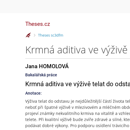
Theses.cz
>
Theses sc3dfm
Krmná aditiva ve výživ
Jana HOMOLOVÁ
Bakalářská práce
Krmná aditiva ve výživě telat do odst
Anotace:
Výživa telat do odstavu je nejdůležitější částí života te
neboť při špatné výživě v mlezivovém a mléčném obd
projeví známky nekvalitního krmiva na vitalitě a vzhl
telete. Při kvalitní výživě bude zvíře zdravé a silné, k
podávat dobré výkony. Pro podporu osídlení trávicího