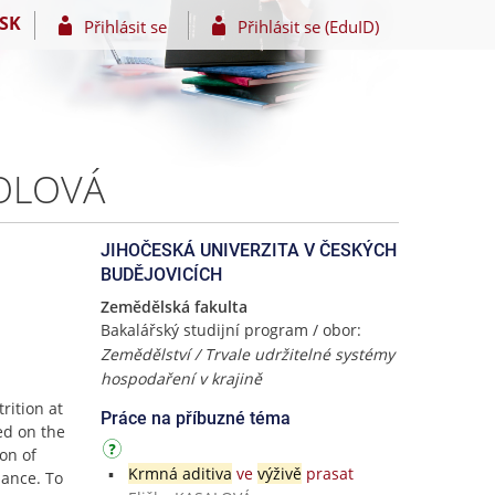
SK
Přihlásit se
Přihlásit se (EduID)
MOLOVÁ
JIHOČESKÁ UNIVERZITA V ČESKÝCH
BUDĚJOVICÍCH
Zemědělská fakulta
Bakalářský studijní program / obor:
Zemědělství / Trvale udržitelné systémy
hospodaření v krajině
rition at
Práce na příbuzné téma
ed on the
ion of
Krmná aditiva
ve
výživě
prasat
mance. To