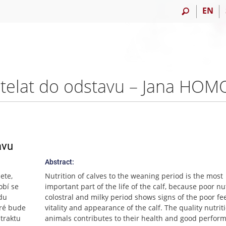
EN
ě telat do odstavu – Jana HO
avu
Abstract:
lete,
Nutrition of calves to the weaning period is the most
obí se
important part of the life of the calf, because poor nut
edu
colostral and milky period shows signs of the poor fe
teré bude
vitality and appearance of the calf. The quality nutrit
 traktu
animals contributes to their health and good perfor