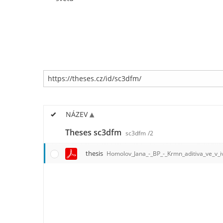
NÁZEV
Theses sc3dfm
sc3dfm
/2
thesis
Homolov_Jana_-_BP_-_Krmn_aditiva_ve_v_iv_