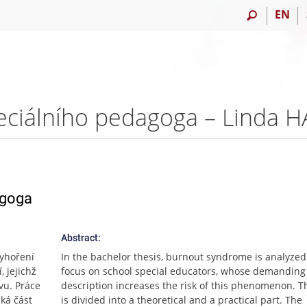
EN
eciálního pedagoga – Linda 
agoga
Abstract:
vyhoření
In the bachelor thesis, burnout syndrome is analyzed
 jejichž
focus on school special educators, whose demanding
vu. Práce
description increases the risk of this phenomenon. T
cká část
is divided into a theoretical and a practical part. The