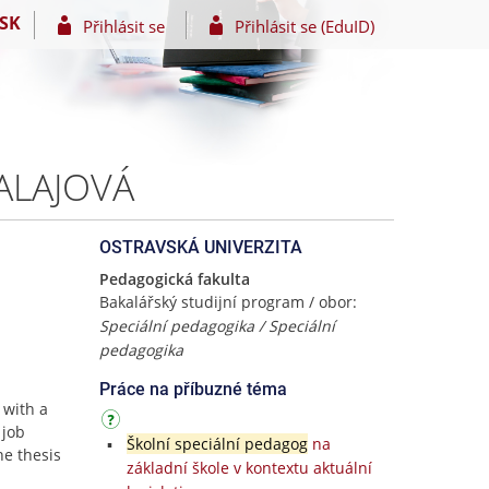
SK
Přihlásit se
Přihlásit se (EduID)
HALAJOVÁ
OSTRAVSKÁ UNIVERZITA
Pedagogická fakulta
Bakalářský studijní program / obor:
Speciální pedagogika / Speciální
pedagogika
Práce na příbuzné téma
 with a
 job
Školní speciální pedagog
na
he thesis
základní škole v kontextu aktuální