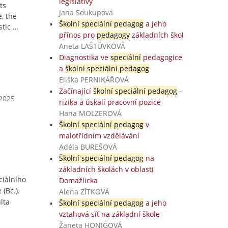
legislativy
ts
Jana Soukupová
e, the
Školní speciální pedagog
a jeho
tic
…
přínos pro
pedagogy
základních škol
Aneta LAŠTŮVKOVÁ
Diagnostika ve
speciální
pedagogice
a
školní speciální pedagog
Eliška PERNIKÁŘOVÁ
Začínající
školní speciální pedagog
-
 2025
rizika a úskalí pracovní pozice
Hana MOLZEROVÁ
Školní speciální pedagog
v
malotřídním vzdělávání
Adéla BUREŠOVÁ
Školní speciální pedagog
na
základních školách v oblasti
ciálního
Domažlicka
(Bc.).
Alena ZÍTKOVÁ
lta
Školní speciální pedagog
a jeho
vztahová síť na základní škole
Žaneta HONIGOVÁ