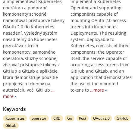
a implementovať Kubernetes
implement a Kubernetes
operátora a podporné
Operator and supporting
komponenty schopné
components capable of
namontovať prístupové tokeny
mounting OAuth 2.0 access
OAuth 2.0 do Kubernetes
tokens into Kubernetes
nasadení. Výsledný systém
Deployments. The resulting
nasaditeľný do Kubernetes
system, deployable to
pozostáva z troch
Kubernetes, consists of three
komponentov: samotného
components: the Operator
operátora, služby schopnej
itself, the service capable of
získavať prístupové tokeny z
acquiring access tokens from
GitHub a GitLab a aplikácie,
GitHub and GitLab, and an
ktorá demonštruje použitie
application that demonstrates
pripojených tokenov na
the use of the mounted
autorizáciu voči GitHub
…
tokens to
…more
more
Keywords
Kubernetes
operator
CRD
Go
Rust
OAuth 2.0
GitHub
GitLab