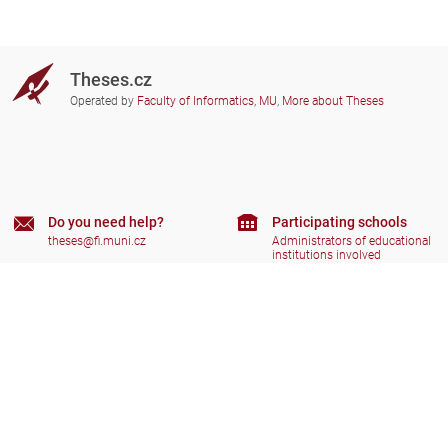
Theses.cz
Operated by
Faculty of Informatics, MU
,
More about Theses
Do you need help?
Participating schools
theses@fi.muni.cz
Administrators of educational
institutions involved
Help
Privacy
Frequently asked questions
Accessibility
Zobrazit klasickou verzi