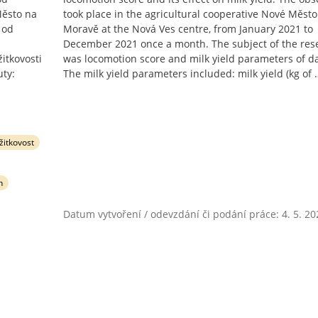
Město na
took place in the agricultural cooperative Nové Město
 od
Moravě at the Nová Ves centre, from January 2021 to
December 2021 once a month. The subject of the res
itkovosti
was locomotion score and milk yield parameters of da
uty:
The milk yield parameters included: milk yield (kg of
žitkovost
h
Datum vytvoření / odevzdání či podání práce: 4. 5. 20