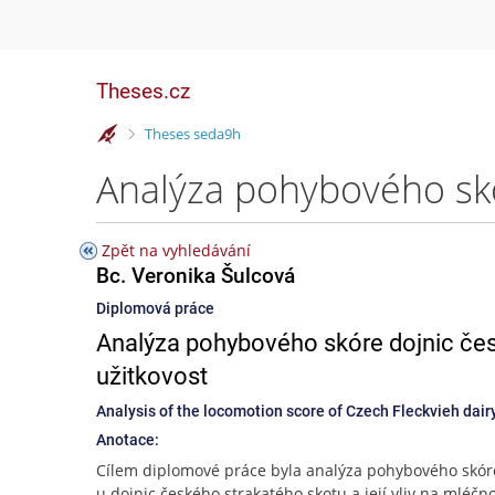
Theses.cz
>
Theses seda9h
Zpět na vyhledávání
Bc. Veronika Šulcová
Diplomová práce
Analýza pohybového skóre dojnic česk
užitkovost
Analysis of the locomotion score of Czech Fleckvieh dairy
Anotace:
Cílem diplomové práce byla analýza pohybového skór
u dojnic českého strakatého skotu a její vliv na mléčn