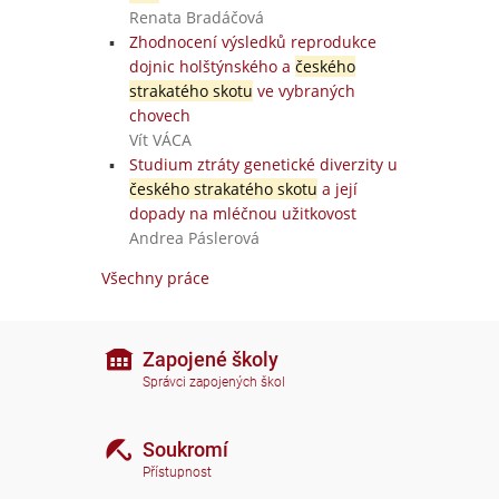
Renata Bradáčová
Zhodnocení výsledků reprodukce
dojnic holštýnského a
českého
strakatého skotu
ve vybraných
chovech
Vít VÁCA
a
Studium ztráty genetické diverzity u
českého strakatého skotu
a její
dopady na mléčnou užitkovost
Andrea Páslerová
Všechny práce
Zapojené školy
Správci zapojených škol
Soukromí
Přístupnost