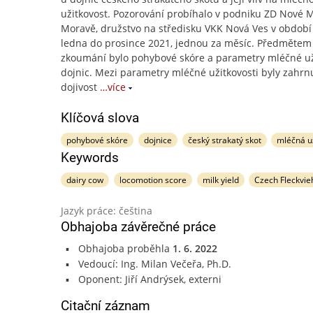
užitkovost. Pozorování probíhalo v podniku ZD Nové 
Moravě, družstvo na středisku VKK Nová Ves v období
ledna do prosince 2021, jednou za měsíc. Předmětem
zkoumání bylo pohybové skóre a parametry mléčné už
dojnic. Mezi parametry mléčné užitkovosti byly zahrn
dojivost
…více
Klíčová slova
pohybové skóre
dojnice
český strakatý skot
mléčná u
Keywords
dairy cow
locomotion score
milk yield
Czech Fleckvie
Jazyk práce: čeština
Obhajoba závěrečné práce
Obhajoba proběhla
1. 6. 2022
Vedoucí: Ing. Milan Večeřa, Ph.D.
Oponent: Jiří Andrýsek, externi
Citační záznam