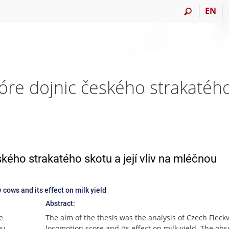
EN
ého strakatého skotu a její vliv na mléčnou
 cows and its effect on milk yield
Abstract:
e
The aim of the thesis was the analysis of Czech Fleck
ou
locomotion score and its effect on milk yield. The obs