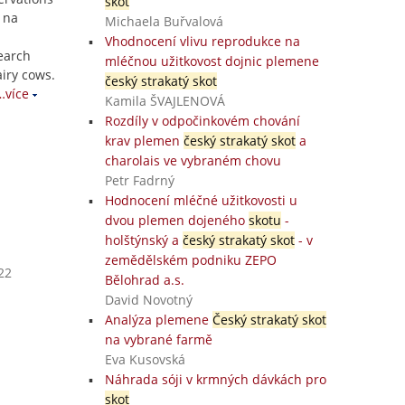
skot
 na
Michaela Buřvalová
Vhodnocení vlivu reprodukce na
earch
mléčnou užitkovost dojnic plemene
iry cows.
český strakatý skot
…více
Kamila ŠVAJLENOVÁ
Rozdíly v odpočinkovém chování
krav plemen
český strakatý skot
a
charolais ve vybraném chovu
Petr Fadrný
Hodnocení mléčné užitkovosti u
dvou plemen dojeného
skotu
-
holštýnský a
český strakatý skot
- v
zemědělském podniku ZEPO
22
Bělohrad a.s.
David Novotný
Analýza plemene
Český strakatý skot
na vybrané farmě
Eva Kusovská
Náhrada sóji v krmných dávkách pro
skot