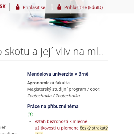
SK
Přihlásit se
Přihlásit se (EduID)
Analýza pohybového skóre dojnic českého strakatého skotu a její vliv na mléčnou užitkovost – Bc. Veronika Šulcová
Mendelova univerzita v Brně
Agronomická fakulta
Magisterský studijní program / obor:
Zootechnika / Zootechnika
Práce na příbuzné téma
Vztah bezrohosti k mléčné
vieh
užitkovosti u plemene
český strakatý
ervations