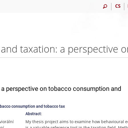
CS
: a perspective on tobacco consumption and
obacco consumption and tobacco tax
Abstract:
iorální
My thesis project aims to examine how behavioural 
ní.
is a valuable reference tool in the taxation field. Meth