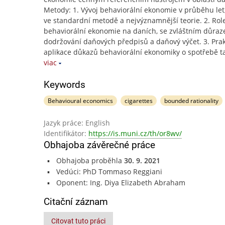
Metody: 1. Vývoj behaviorální ekonomie v průběhu let,
ve standardní metodě a nejvýznamnější teorie. 2. Rol
behaviorální ekonomie na daních, se zvláštním důra
dodržování daňových předpisů a daňový výčet. 3. Prak
aplikace důkazů behaviorální ekonomiky o spotřebě 
viac
Keywords
Behavioural economics
cigarettes
bounded rationality
Jazyk práce: English
Identifikátor:
https://is.muni.cz/th/or8wv/
Obhajoba závěrečné práce
Obhajoba proběhla
30. 9. 2021
Vedúci: PhD Tommaso Reggiani
Oponent: Ing. Diya Elizabeth Abraham
Citační záznam
Citovat tuto práci