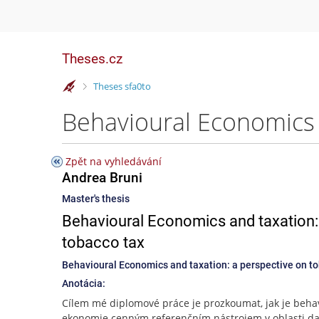
Theses.cz
>
Theses sfa0to
Zpět na vyhledávání
Andrea Bruni
Master's thesis
Behavioural Economics and taxation
tobacco tax
Behavioural Economics and taxation: a perspective on t
Anotácia:
Cílem mé diplomové práce je prozkoumat, jak je behav
ekonomie cenným referenčním nástrojem v oblasti da