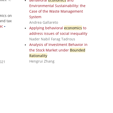
Behavioral
Economics
and
Environmental Sustainability: the
Case of the Waste Management
mics on
System
and tax
Andrea Gallareto
ac
Applying behavioral
economics
to
address issues of social inequality
Nader Nabil Farag Tadrous
Analysis of Investment Behavior in
the Stock Market under
Bounded
Rationality
Hengrui Zhang
2021