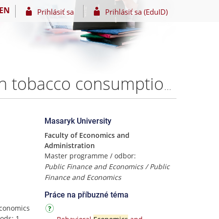
EN
Prihlásiť sa
Prihlásiť sa (EduID)
Behavioural Economics and taxation: a perspective on tobacco consumption and tobacco tax – Andrea Bruni
Masaryk University
Faculty of Economics and
Administration
Master programme / odbor:
Public Finance and Economics / Public
Finance and Economics
Práce na příbuzné téma
economics
ods: 1.