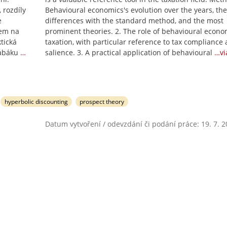
 rozdíly
Behavioural economics's evolution over the years, the
e
differences with the standard method, and the most
zem na
prominent theories. 2. The role of behavioural econo
tická
taxation, with particular reference to tax compliance 
tabáku
…
salience. 3. A practical application of behavioural
…vi
hyperbolic discounting
prospect theory
Datum vytvoření / odevzdání či podání práce: 19. 7. 