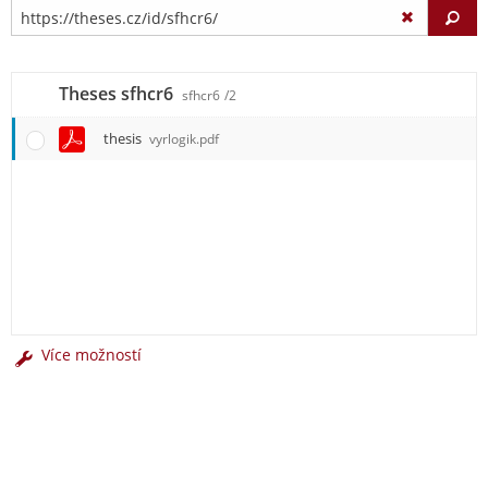
Vy
Theses sfhcr6
sfhcr6
/2
thesis
vyrlogik.pdf
Více možností