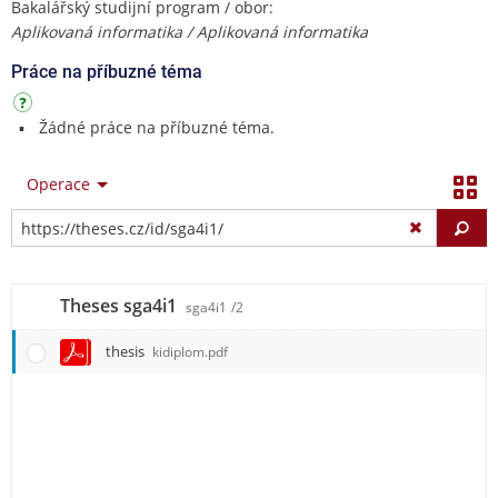
Bakalářský studijní program / obor:
Aplikovaná informatika / Aplikovaná informatika
Práce na příbuzné téma
Žádné práce na příbuzné téma.
Operace
Vy
Theses sga4i1
sga4i1
/2
thesis
kidiplom.pdf