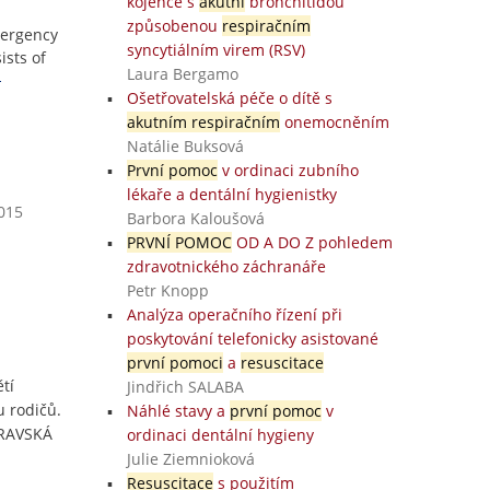
kojence s
akutní
bronchitidou
způsobenou
respiračním
mergency
syncytiálním virem (RSV)
ists of
Laura Bergamo
Ošetřovatelská péče o dítě s
akutním respiračním
onemocněním
Natálie Buksová
První pomoc
v ordinaci zubního
lékaře a dentální hygienistky
2015
Barbora Kaloušová
PRVNÍ POMOC
OD A DO Z pohledem
zdravotnického záchranáře
Petr Knopp
Analýza operačního řízení při
poskytování telefonicky asistované
první pomoci
a
resuscitace
tí
Jindřich SALABA
u rodičů.
Náhlé stavy a
první pomoc
v
TRAVSKÁ
ordinaci dentální hygieny
Julie Ziemnioková
Resuscitace
s použitím