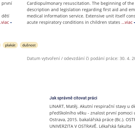
e první
Cardiopulmonary resuscitation. The beginning of the
description and legislation regarding first aid and e
 dětí
medical information service. Extensive unit itself cons
…viac
acute respiratory conditions in children states
…viac
plakát
dušnost
Datum vytvoření / odevzdání či podání práce: 30. 4. 
Jak správně citovat práci
LINART, Matěj. Akutní respirační stavy u dě
předškolního věku - znalost první pomoci 
Ostrava, 2015. bakalářská práce (Bc.). OS
UNIVERZITA V OSTRAVĚ. Lékařská fakulta