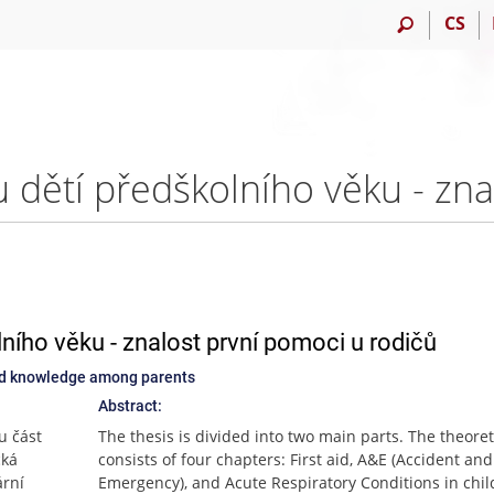
CS
lního věku - znalost první pomoci u rodičů
-aid knowledge among parents
Abstract:
u část
The thesis is divided into two main parts. The theoret
cká
consists of four chapters: First aid, A&E (Accident and
ární
Emergency), and Acute Respiratory Conditions in chi