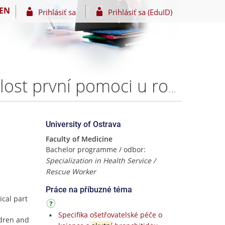
EN
Prihlásiť sa
Prihlásiť sa (EduID)
Akutní respirační stavy u dětí předškolního věku - znalost první pomoci u rodičů – Matěj LINART
University of Ostrava
Faculty of Medicine
Bachelor programme / odbor:
Specialization in Health Service /
Rescue Worker
Práce na příbuzné téma
ical part
Specifika ošetřovatelské péče o
ldren and