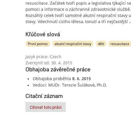
resuscitace. Začátek tvoří popis a legislativa týkající s
pomoci a informace o záchranné zdravotnické službě.
Rozsáhlý celek tvoří samotné akutní respirační stavy u
stavy. Vdechnutí cizího tělesa, tonutí a tři nejčastější
Kľúčové slová
První pomoc
akutní respirační stavy
děti
resuscitace
Jazyk práce: Czech
Zverejniť od: 30. 4. 2015
Obhajoba závěrečné práce
Obhajoba proběhla
8. 6. 2015
Vedúci: MUDr. Terezie Šuláková, Ph.D.
Citační záznam
Citovat tuto práci