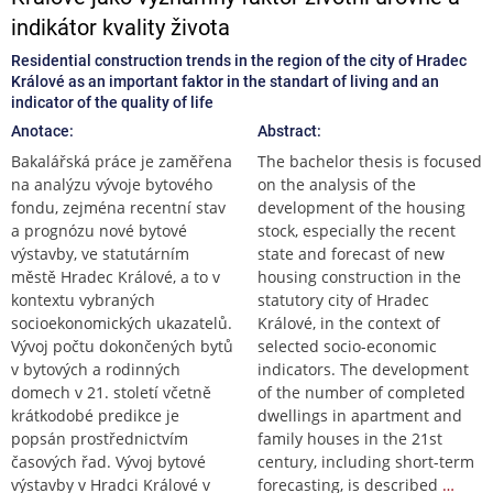
indikátor kvality života
Residential construction trends in the region of the city of Hradec
Králové as an important faktor in the standart of living and an
indicator of the quality of life
Anotace:
Abstract:
Bakalářská práce je zaměřena
The bachelor thesis is focused
na analýzu vývoje bytového
on the analysis of the
fondu, zejména recentní stav
development of the housing
a prognózu nové bytové
stock, especially the recent
výstavby, ve statutárním
state and forecast of new
městě Hradec Králové, a to v
housing construction in the
kontextu vybraných
statutory city of Hradec
socioekonomických ukazatelů.
Králové, in the context of
Vývoj počtu dokončených bytů
selected socio-economic
v bytových a rodinných
indicators. The development
domech v 21. století včetně
of the number of completed
krátkodobé predikce je
dwellings in apartment and
popsán prostřednictvím
family houses in the 21st
časových řad. Vývoj bytové
century, including short-term
výstavby v Hradci Králové v
forecasting, is described
…