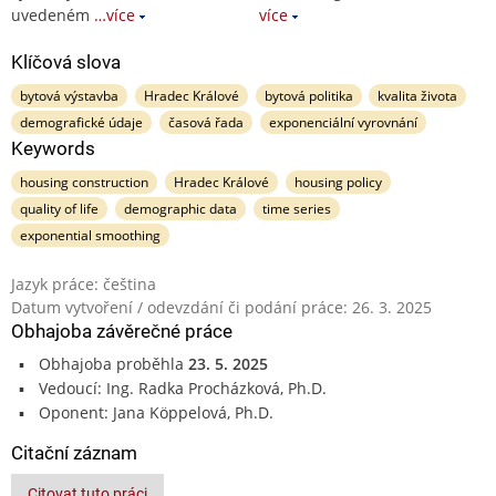
uvedeném
…více
více
Klíčová slova
bytová výstavba
Hradec Králové
bytová politika
kvalita života
demografické údaje
časová řada
exponenciální vyrovnání
Keywords
housing construction
Hradec Králové
housing policy
quality of life
demographic data
time series
exponential smoothing
Jazyk práce: čeština
Datum vytvoření / odevzdání či podání práce: 26. 3. 2025
Obhajoba závěrečné práce
Obhajoba proběhla
23. 5. 2025
Vedoucí: Ing. Radka Procházková, Ph.D.
Oponent: Jana Köppelová, Ph.D.
Citační záznam
Citovat tuto práci