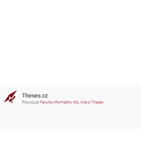
Theses.cz
Provozuje
Fakulta informatiky MU
,
Více o Theses
Potřebujete poradit?
Zapojené školy