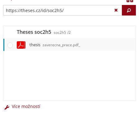
Vy
Theses soc2h5
soc2h5
/2
thesis
zaverecna_prace.pdf_
Více možností