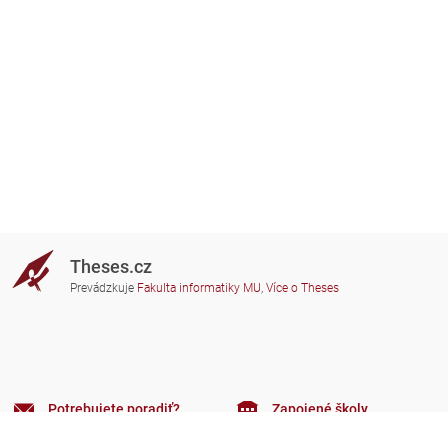
Theses.cz
Prevádzkuje
Fakulta informatiky MU
,
Více o Theses
Potrebujete poradiť?
Zapojené školy
theses@fi.muni.cz
Správcovia zapojených škôl