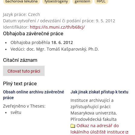
bachorová tekutina
fytoestrogeny
genistein
HPLC
Jazyk práce: Czech
Datum vytvoření / odevzdání či podání práce: 9. 5. 2012
Identifikátor:
https://is.muni.cz/th/b68cj/
Obhajoba závěrečné práce
Obhajoba proběhla
18. 6. 2012
Vedúci: doc. Mgr. Tomáš Kašparovský, Ph.D.
Citační záznam
Citovat tuto práci
Plný text práce
Obsah online archivu závěrečné
Jak jinak získat přístup k textu
práce
Instituce archivující a
Zveřejněno v Theses:
zpřístupňující práci:
světu
Masarykova univerzita,
Přírodovědecká fakulta
Odkaz na adresář do
lokálního úložiště instituce