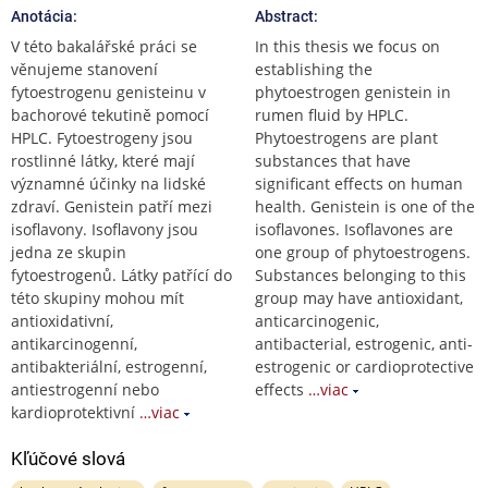
Anotácia:
Abstract:
V této bakalářské práci se
In this thesis we focus on
věnujeme stanovení
establishing the
fytoestrogenu genisteinu v
phytoestrogen genistein in
bachorové tekutině pomocí
rumen fluid by HPLC.
HPLC. Fytoestrogeny jsou
Phytoestrogens are plant
rostlinné látky, které mají
substances that have
významné účinky na lidské
significant effects on human
zdraví. Genistein patří mezi
health. Genistein is one of the
isoflavony. Isoflavony jsou
isoflavones. Isoflavones are
jedna ze skupin
one group of phytoestrogens.
fytoestrogenů. Látky patřící do
Substances belonging to this
této skupiny mohou mít
group may have antioxidant,
antioxidativní,
anticarcinogenic,
antikarcinogenní,
antibacterial, estrogenic, anti-
antibakteriální, estrogenní,
estrogenic or cardioprotective
antiestrogenní nebo
effects
…viac
kardioprotektivní
…viac
Kľúčové slová