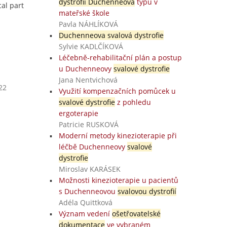
dystrofií Duchenneova
typu v
cal part
mateřské škole
Pavla NÁHLÍKOVÁ
Duchenneova svalová dystrofie
Sylvie KADLČÍKOVÁ
Léčebně-rehabilitační plán a postup
u Duchenneovy
svalové dystrofie
Jana Nentvichová
22
Využití kompenzačních pomůcek u
svalové dystrofie
z pohledu
ergoterapie
Patricie RUSKOVÁ
Moderní metody kinezioterapie při
léčbě Duchenneovy
svalové
dystrofie
Miroslav KARÁSEK
Možnosti kinezioterapie u pacientů
s Duchenneovou
svalovou dystrofií
Adéla Quittková
Význam vedení
ošetřovatelské
dokumentace
ve vybraném