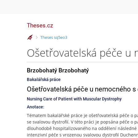
Theses.cz
>
Theses sq5eo3
Brzobohatý Brzobohatý
Bakalářská práce
Ošetřovatelská péče u nemocného s 
Nursing Care of Patient with Muscular Dystrophy
Anotace:
Tématem bakalářské práce je ošetřovatelská péče o p
se svalovou dystrofií. V této práci je popsána péče o 
dlouhodobě hospitalizovaného na oddělení následné
intenzivní péče s vrozenou svalovou dystrofií Duchen