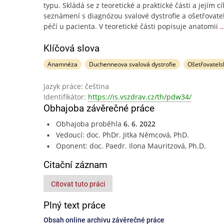
typu. Skládá se z teoretické a praktické části a jejím cí
seznámení s diagnózou svalové dystrofie a ošetřovate
péčí u pacienta. V teoretické části popisuje anatomii
…
Klíčová slova
Anamnéza
Duchenneova svalová dystrofie
Ošetřovatel
Jazyk práce: čeština
Identifikátor:
https://is.vszdrav.cz/th/pdw34/
Obhajoba závěrečné práce
Obhajoba proběhla
6. 6. 2022
Vedoucí: doc. PhDr. Jitka Němcová, PhD.
Oponent: doc. Paedr. Ilona Mauritzová, Ph.D.
Citační záznam
Citovat tuto práci
Plný text práce
Obsah online archivu závěrečné práce