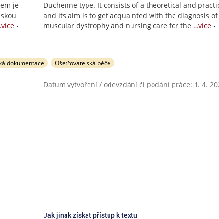
lem je
Duchenne type. It consists of a theoretical and practi
lskou
and its aim is to get acquainted with the diagnosis of
více
muscular dystrophy and nursing care for the
…více
ská dokumentace
Ošetřovatelská péče
Datum vytvoření / odevzdání či podání práce: 1. 4. 20
Jak jinak získat přístup k textu