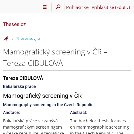
Přihlásit se
Přihlásit se (EduID)
Theses.cz
>
Theses sqvjfo
Mamografický screening v ČR –
Tereza CIBULOVÁ
Tereza CIBULOVÁ
Bakalářská práce
Mamografický screening v ČR
Mammography screening in the Czech Republic
Anotace:
Abstract:
Bakalářská práce se zabývá
The bachelor thesis focuses
mamografickým screeningem
on mammographic screening
v České republice. V teoretické
in the Czech Republic. The