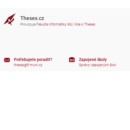
Theses.cz
Provozuje
Fakulta informatiky MU
,
Více o Theses
Potřebujete poradit?
Zapojené školy
theses@fi.muni.cz
Správci zapojených škol
Nápověda
Soukromí
Často kladené dotazy
Přístupnost
Zobrazit klasickou verzi
Nahoru