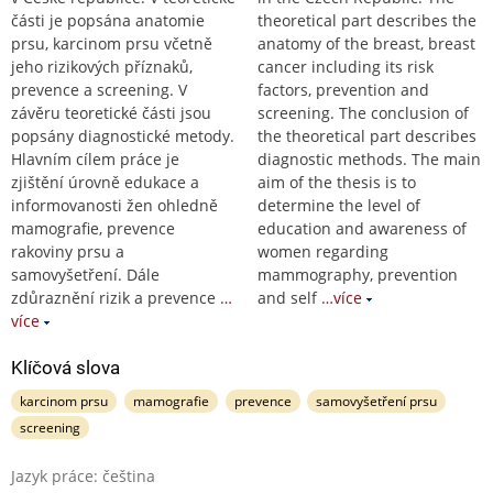
části je popsána anatomie
theoretical part describes the
prsu, karcinom prsu včetně
anatomy of the breast, breast
jeho rizikových příznaků,
cancer including its risk
prevence a screening. V
factors, prevention and
závěru teoretické části jsou
screening. The conclusion of
popsány diagnostické metody.
the theoretical part describes
Hlavním cílem práce je
diagnostic methods. The main
zjištění úrovně edukace a
aim of the thesis is to
informovanosti žen ohledně
determine the level of
mamografie, prevence
education and awareness of
rakoviny prsu a
women regarding
samovyšetření. Dále
mammography, prevention
zdůraznění rizik a prevence
…
and self
…více
více
Klíčová slova
karcinom prsu
mamografie
prevence
samovyšetření prsu
screening
Jazyk práce: čeština