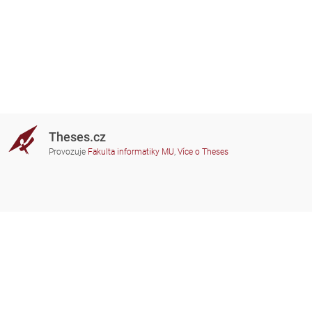
Theses.cz
Provozuje
Fakulta informatiky MU
,
Více o Theses
Potřebujete poradit?
Zapojené školy
theses@fi.muni.cz
Správci zapojených škol
Nápověda
Soukromí
Často kladené dotazy
Přístupnost