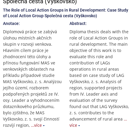
Společná cesta (Vyškovsko)
The Role of Local Action Groups in Rural Development: Case Study
of Local Action Group Společná cesta (Vyškovsko)
Anotace:
Abstract:
Diplomová práce se zabývá
Diploma thesis deals with the
úlohou místních akčních
role of Local Action Groups in
skupin v rozvoji venkova.
rural development. The main
Hlavním cílem práce je
objective of this work is to
zhodnocení této úlohy a
evaluate this role and
přínosu fungování MAS ve
contribution of LAGs
venkovských oblastech na
operations in rural areas
příkladu případové studie
based on case study of LAG
MAS Vyškovsko, z. s. Analýzou
Vyškovsko, z. s. Analysis of
jejího území, rozborem
region, supported projects
podpořených projektů ze IV.
from IV. Leader axis and
osy. Leader a vyhodnocením
evaluation of the survey
dotazníkového průzkumu,
found out that LAG Vyškovsko,
bylo zjištěno, že MAS
z. s. contributes to the
Vyškovsko, z. s. svojí činností
advancement of rural area
…
rozvíjí region,
…více
více