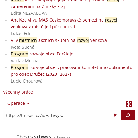
zaměřením na Zlínský kraj
Edita NEZVALOVÁ
Analýza vlivu MAS Českomoravské pomezí na
rozvoj
venkova v místě její působnosti
Lukáš Edr
Vliv
místních
akčních skupin na
rozvoj
venkova
Iveta Suchá
Program
rozvoje obce Perštejn
Václav Moroz
Program
rozvoje obce: zpracování kompletního dokumentu
pro obec Družec (2020- 2027)
Lucie Chourová
Všechny práce
Operace
Vy
Theses srhwgs
srhwgs
/2