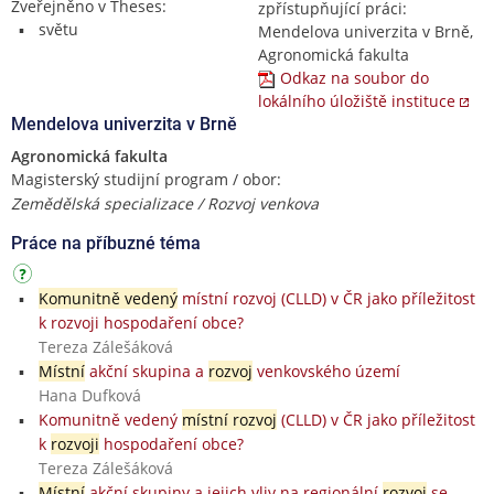
Zveřejněno v Theses:
zpřístupňující práci:
světu
Mendelova univerzita v Brně,
Agronomická fakulta
Odkaz na soubor do
lokálního úložiště instituce
Mendelova univerzita v Brně
Agronomická fakulta
Magisterský studijní program / obor:
Zemědělská specializace / Rozvoj venkova
Práce na příbuzné téma
Komunitně vedený
místní rozvoj (CLLD) v ČR jako příležitost
k rozvoji hospodaření obce?
Tereza Zálešáková
Místní
akční skupina a
rozvoj
venkovského území
Hana Dufková
Komunitně vedený
místní rozvoj
(CLLD) v ČR jako příležitost
k
rozvoji
hospodaření obce?
Tereza Zálešáková
Místní
akční skupiny a jejich vliv na regionální
rozvoj
se