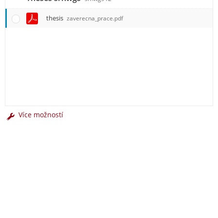
thesis
zaverecna_prace.pdf
Více možností