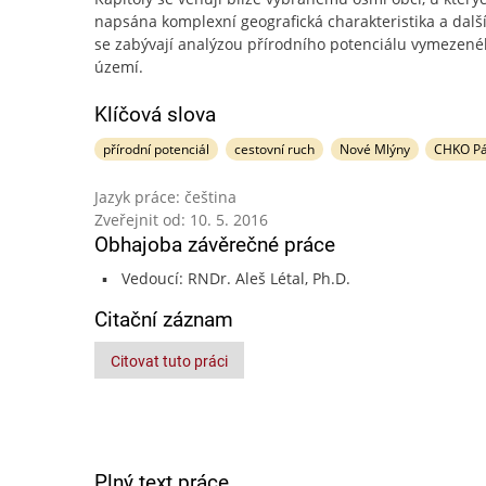
napsána komplexní geografická charakteristika a další
se zabývají analýzou přírodního potenciálu vymezen
území.
Klíčová slova
přírodní potenciál
cestovní ruch
Nové Mlýny
CHKO Pá
Jazyk práce: čeština
Zveřejnit od: 10. 5. 2016
Obhajoba závěrečné práce
Vedoucí: RNDr. Aleš Létal, Ph.D.
Citační záznam
Citovat tuto práci
Plný text práce