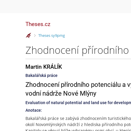
Theses.cz
>
Theses sy9pmg
Martin KRÁLÍK
Bakalářská práce
Zhodnocení přírodního potenciálu a vy
vodní nádrže Nové Mlýny
Evaluation of natural potential and land use for develo
Anotace:
Bakalářská práce se zabývá zhodnocením turistického
okolí Novomlýnských nádrží z hlediska přírodního pot
Kapitoly se věnují blíže vybranému osmi obcí, u kterýc