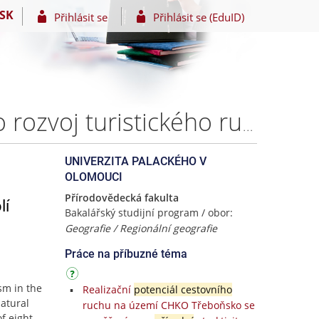
SK
Přihlásit se
Přihlásit se (EduID)
Zhodnocení přírodního potenciálu a využití území pro rozvoj turistického ruchu v okolí vodní nádrže Nové Mlýny – Martin KRÁLÍK
UNIVERZITA PALACKÉHO V
OLOMOUCI
Přírodovědecká fakulta
lí
Bakalářský studijní program / obor:
Geografie / Regionální geografie
Práce na příbuzné téma
sm in the
Realizační
potenciál cestovního
atural
ruchu na území CHKO Třeboňsko se
f eight