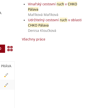
Vinařský cestovní
ruch
v
CHKO
Pálava
A
Maříková Maříková
Udržitelný cestovní
ruch
v oblasti
CHKO Pálava
Denisa Kloučková
Všechny práce
Z
Vyhledat
o
b
PRÁVA
r
a
z
i