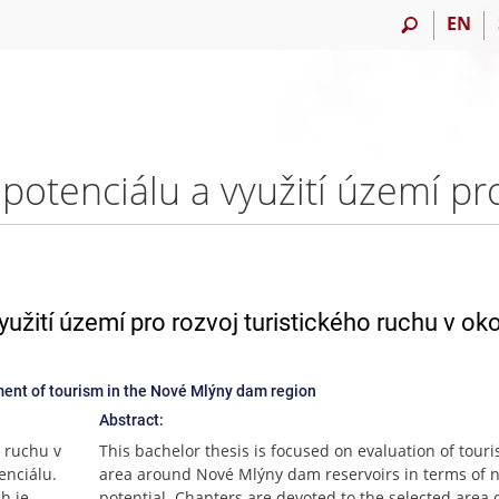
EN
užití území pro rozvoj turistického ruchu v oko
pment of tourism in the Nové Mlýny dam region
Abstract:
 ruchu v
This bachelor thesis is focused on evaluation of touri
enciálu.
area around Nové Mlýny dam reservoirs in terms of n
h je
potential. Chapters are devoted to the selected area o