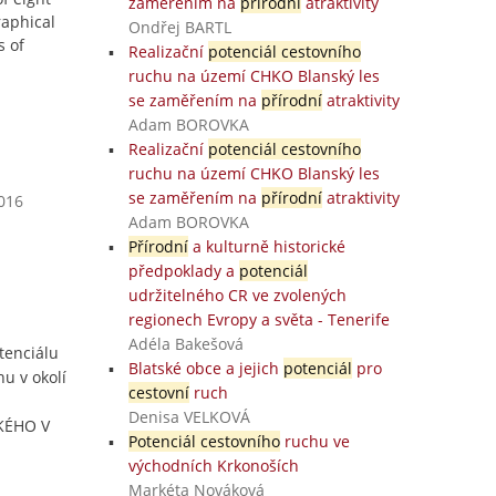
zaměřením na
přírodní
atraktivity
raphical
Ondřej BARTL
s of
Realizační
potenciál cestovního
ruchu na území CHKO Blanský les
se zaměřením na
přírodní
atraktivity
Adam BOROVKA
Realizační
potenciál cestovního
ruchu na území CHKO Blanský les
se zaměřením na
přírodní
atraktivity
2016
Adam BOROVKA
Přírodní
a kulturně historické
předpoklady a
potenciál
udržitelného CR ve zvolených
regionech Evropy a světa - Tenerife
Adéla Bakešová
tenciálu
Blatské obce a jejich
potenciál
pro
hu v okolí
cestovní
ruch
Denisa VELKOVÁ
CKÉHO V
Potenciál cestovního
ruchu ve
východních Krkonoších
Markéta Nováková