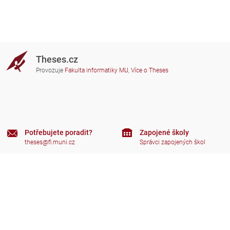
Theses.cz
Provozuje
Fakulta informatiky MU
,
Více o Theses
Potřebujete poradit?
Zapojené školy
theses@fi.muni.cz
Správci zapojených škol
Nápověda
Soukromí
Často kladené dotazy
Přístupnost
Zobrazit klasickou verzi