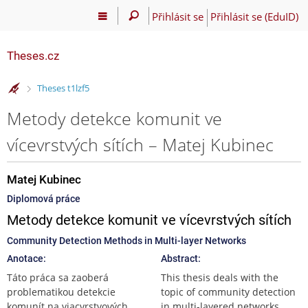
Přihlásit se
Přihlásit se (EduID)
Theses.cz
>
Theses t1lzf5
Metody detekce komunit ve
vícevrstvých sítích – Matej Kubinec
Matej Kubinec
Diplomová práce
Metody detekce komunit ve vícevrstvých sítích
Community Detection Methods in Multi-layer Networks
Anotace:
Abstract:
Táto práca sa zaoberá
This thesis deals with the
problematikou detekcie
topic of community detection
komunít na viacvrstvových
in multi-layered networks.