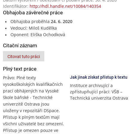
Identifikátor:
http://hdl.handle.net/10084/140354
Obhajoba závěrečné práce
Obhajoba proběhla
24. 6. 2020
Vedoucí: Miloš Kudělka
Oponent: Eliška Ochodková
Citační záznam
Citovat tuto práci
Plný text práce
Právo: Plné texty
Jak jinak získat přístup k textu
vysokoškolských kvalifikačních
Instituce archivující a
prací obhájených na Vysoké
zpřístupňující práci: VŠB –
škole báňské - Technické
Technická univerzita Ostrava
univerzitě Ostrava jsou
uloženy v repozitáři DSpace.
Přístup k plným textům mají
všichni uživatelé bez omezení.
Přístup je omezen pouze ve