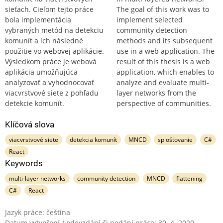
sieťach. Cieľom tejto práce
The goal of this work was to
bola implementácia
implement selected
vybraných metód na detekciu
community detection
komunít a ich následné
methods and its subsequent
použitie vo webovej aplikácie.
use in a web application. The
Výsledkom práce je webová
result of this thesis is a web
aplikácia umožňujúca
application, which enables to
analyzovať a vyhodnocovať
analyze and evaluate multi-
viacvrstvové siete z pohľadu
layer networks from the
detekcie komunít.
perspective of communities.
Klíčová slova
viacvrstvové siete
detekcia komunít
MNCD
splošťovanie
C#
React
Keywords
multi-layer networks
community detection
MNCD
flattening
C#
React
Jazyk práce: čeština
Datum vytvoření / odevzdání či podání práce: 30. 4. 2020