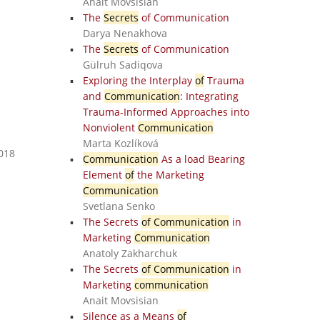
Anait Movsisian
The
Secrets
of Communication
Darya Nenakhova
The
Secrets
of Communication
Gülruh Sadiqova
Exploring the Interplay
of
Trauma
and
Communication
: Integrating
Trauma-Informed Approaches into
Nonviolent
Communication
Marta Kozlíková
2018
Communication
As a load Bearing
Element
of
the Marketing
Communication
Svetlana Senko
The Secrets
of Communication
in
Marketing
Communication
Anatoly Zakharchuk
The Secrets
of Communication
in
Marketing
communication
Anait Movsisian
Silence as a Means
of