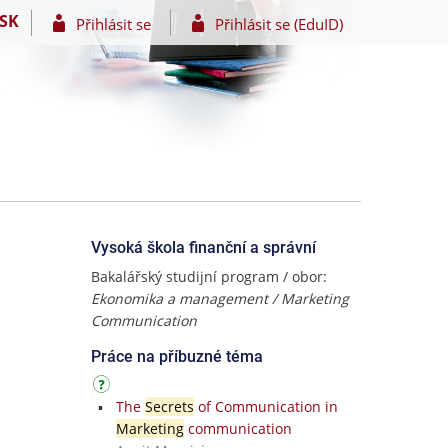
SK
Přihlásit se
Přihlásit se (EduID)
Vysoká škola finanční a správní
Bakalářský studijní program / obor:
Ekonomika a management / Marketing
Communication
Práce na příbuzné téma
The
Secrets
of Communication in
Marketing
communication