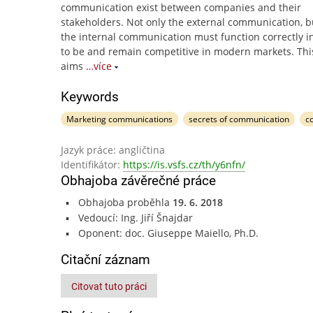
communication exist between companies and their
stakeholders. Not only the external communication, b
the internal communication must function correctly i
to be and remain competitive in modern markets. Thi
aims
…více
Keywords
Marketing communications
secrets of communication
c
Jazyk práce: angličtina
Identifikátor:
https://is.vsfs.cz/th/y6nfn/
Obhajoba závěrečné práce
Obhajoba proběhla
19. 6. 2018
Vedoucí: Ing. Jiří Šnajdar
Oponent: doc. Giuseppe Maiello, Ph.D.
Citační záznam
Citovat tuto práci