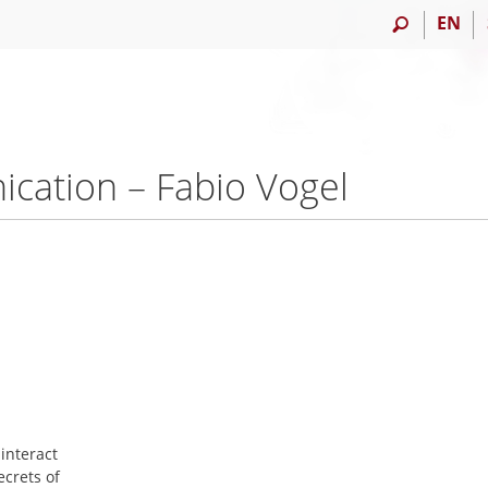
EN
cation – Fabio Vogel
interact
ecrets of