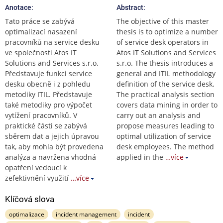
Anotace:
Abstract:
Tato práce se zabývá
The objective of this master
optimalizací nasazení
thesis is to optimize a number
pracovníků na service desku
of service desk operators in
ve společnosti Atos IT
Atos IT Solutions and Services
Solutions and Services s.r.o.
s.r.o. The thesis introduces a
Představuje funkci service
general and ITIL methodology
desku obecně i z pohledu
definition of the service desk.
metodiky ITIL. Představuje
The practical analysis section
také metodiky pro výpočet
covers data mining in order to
vytížení pracovníků. V
carry out an analysis and
praktické části se zabývá
propose measures leading to
sběrem dat a jejich úpravou
optimal utilization of service
tak, aby mohla být provedena
desk employees. The method
analýza a navržena vhodná
applied in the
…více
opatření vedoucí k
zefektivnění využití
…více
Klíčová slova
optimalizace
incident management
incident