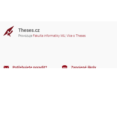
Theses.cz
Provozuje
Fakulta informatiky MU
,
Více o Theses
Potřebujete poradit?
Zapojené školy
theses@fi.muni.cz
Správci zapojených škol
Nápověda
Soukromí
Často kladené dotazy
Přístupnost
Zobrazit klasickou verzi