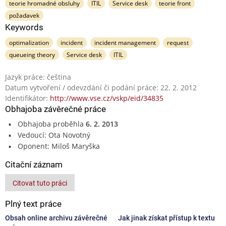
teorie hromadné obsluhy
ITIL
Service desk
teorie front
požadavek
Keywords
optimalization
incident
incident management
request
queueing theory
Service desk
ITIL
Jazyk práce: čeština
Datum vytvoření / odevzdání či podání práce: 22. 2. 2012
Identifikátor:
http://www.vse.cz/vskp/eid/34835
Obhajoba závěrečné práce
Obhajoba proběhla
6. 2. 2013
Vedoucí: Ota Novotný
Oponent: Miloš Maryška
Citační záznam
Citovat tuto práci
Plný text práce
Obsah online archivu závěrečné
Jak jinak získat přístup k textu