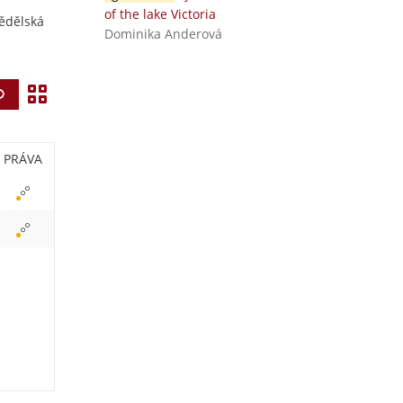
of the lake Victoria
mědělská
Dominika Anderová
Z
Vyhledat
o
b
PRÁVA
r
a
z
i
t
i