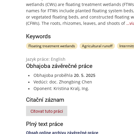
wetlands (CWs) are floating treatment wetlands (FTWs
names for FTWs include planted floating system beds, a
or vegetated floating beds, and constructed floating 
(CFWs). The roots, rhizomes, leaves, and shoots of
…vi
Keywords
Floating treatment wetlands
Agricultural runoff
Intermit
Jazyk práce: English
Obhajoba závěrečné práce
Obhajoba proběhla
20. 5. 2025
Vedúci: doc. Zhongbing Chen
Oponent: Kristina Kralj, Ing.
Citační záznam
Citovat tuto práci
Plný text práce
Obsah online archivu závěrečné práce