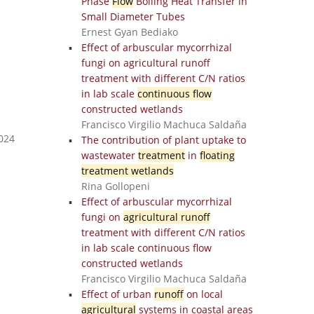
Phase
Flow
Boiling Heat Transfer in
Small Diameter Tubes
Ernest Gyan Bediako
Effect of arbuscular mycorrhizal
fungi on agricultural runoff
treatment with different C/N ratios
in lab scale
continuous flow
constructed wetlands
Francisco Virgilio Machuca Saldaña
2024
The contribution of plant uptake to
wastewater
treatment
in
floating
treatment wetlands
Rina Gollopeni
Effect of arbuscular mycorrhizal
fungi on
agricultural runoff
treatment with different C/N ratios
in lab scale continuous flow
constructed wetlands
Francisco Virgilio Machuca Saldaña
Effect of urban
runoff
on local
agricultural
systems in coastal areas