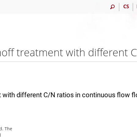
CS
t with different C/N ratios in continuous flow f
d. The
d