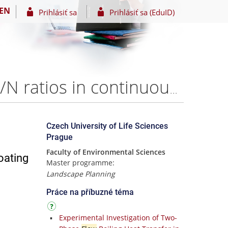
EN
Prihlásiť sa
Prihlásiť sa (EduID)
Effect of agricultural runoff treatment with different C/N ratios in continuous flow floating treatment wetlands – Bc. Filip Bokros
Czech University of Life Sciences
Prague
Faculty of Environmental Sciences
loating
Master programme:
Landscape Planning
Práce na příbuzné téma
Experimental Investigation of Two-