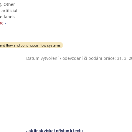
). Other
rtificial
wetlands
ac
tent flow and continuous flow systems
Datum vytvoření / odevzdání či podání práce: 31. 3. 
Jak jinak získat přístup k textu