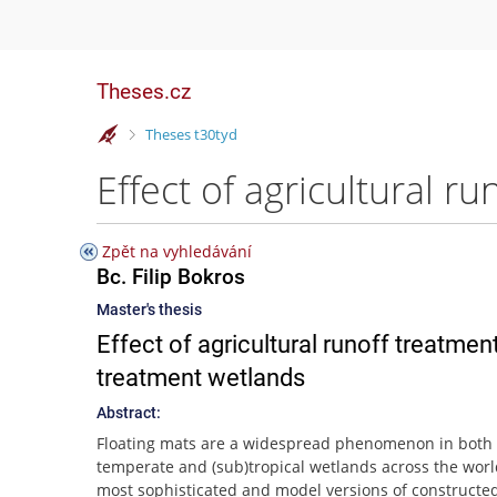
Theses.cz
>
Theses t30tyd
Zpět na vyhledávání
Bc. Filip Bokros
Master's thesis
Effect of agricultural runoff treatmen
treatment wetlands
Abstract:
Floating mats are a widespread phenomenon in both
temperate and (sub)tropical wetlands across the worl
most sophisticated and model versions of constructe