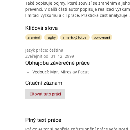
Také popisuje pojmy, které souvisí se zraněním a jeho
prevencí. V další části autor popisuje realizaci výzkum
limitaci výzkumu a cíl práce. Praktická část analyzuje
Klíčová slova
zranění
ragby
americký fotbal
porovnání
Jazyk práce: čeština
Zveřejnit od: 31. 12. 2999
Obhajoba závěrečné práce
Vedoucí: Mgr. Miroslav Pacut
Citační záznam
Citovat tuto práci
Plný text práce
Právo: Autor si nepřeje zpřístupnění práce veřejnosti