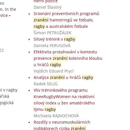
herní pozice
lso
Daniel Šťastný
n. In the
Srovnání preventivních programů
více
zranění
hamstringů ve fotbale,
ragby
a australském fotbale
Šimon PETRUŽÁLEK
Silový trénink v
ragby
Daniela FERUGOVÁ
22
Efektivita protahování v kontextu
prevence
zranění
kolenního kloubu
u hráčů
ragby
Vojtěch Eduard Prycl
Analýza
zranění
u hráčů
ragby
Radek SELIG
í v ragby
Vliv tréninkového programu
ářská
KneeRugbyWomen na reaktivní
gogická
silový index u žen amatérského
týmu
ragby
Michaela RAJNOCHOVÁ
Rozdíly v neuromuskulárních
indikátorech rizika
zranění