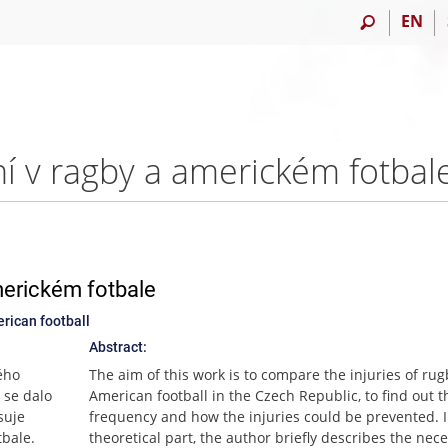
EN
ní v ragby a americkém fotb
merickém fotbale
rican football
Abstract:
ého
The aim of this work is to compare the injuries of ru
y se dalo
American football in the Czech Republic, to find out t
suje
frequency and how the injuries could be prevented. I
tbale.
theoretical part, the author briefly describes the nec