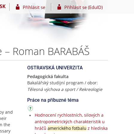
SK
Přihlásit se
Přihlásit se (EduID)
ale – Roman BARABÁŠ
OSTRAVSKÁ UNIVERZITA
Pedagogická fakulta
Bakalářský studijní program / obor:
Tělesná výchova a sport / Rekreologie
Práce na příbuzné téma
gby and
Hodnocení rychlostních, silových a
heir
antropometrických charakteristik u
n the
hráčů
amerického fotbalu
z hlediska
essary