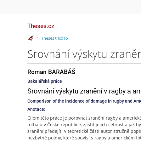
Theses.cz
>
Theses t4cd1o
Srovnání výskytu zraně
Roman BARABÁŠ
Bakalářská práce
Srovnání výskytu zranění v ragby a a
Comparison of the incidence of damage in rugby and Ame
Anotace:
Cílem této práce je porovnat zranění ragby a americk
fotbalu v České republice, zjistit jejich četnost a jak b
zranění předejít. V teoretické části autor stručně popi
nezbytné pojmy, které souvisí s ragby a americkém fo