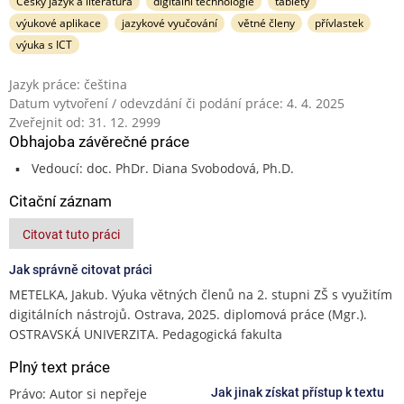
Český jazyk a literatura
digitální technologie
tablety
výukové aplikace
jazykové vyučování
větné členy
přívlastek
výuka s ICT
Jazyk práce: čeština
Datum vytvoření / odevzdání či podání práce: 4. 4. 2025
Zveřejnit od: 31. 12. 2999
Obhajoba závěrečné práce
Vedoucí: doc. PhDr. Diana Svobodová, Ph.D.
Citační záznam
Citovat tuto práci
Jak správně citovat práci
METELKA, Jakub. Výuka větných členů na 2. stupni ZŠ s využitím
digitálních nástrojů. Ostrava, 2025. diplomová práce (Mgr.).
OSTRAVSKÁ UNIVERZITA. Pedagogická fakulta
Plný text práce
Právo: Autor si nepřeje
Jak jinak získat přístup k textu