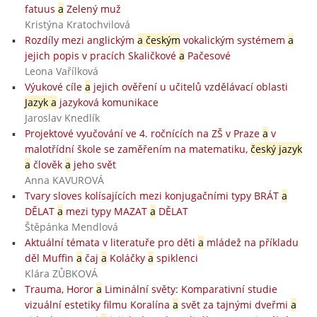
fatuus
a
Zelený muž
Kristýna Kratochvilová
Rozdíly mezi anglickým
a českým
vokalickým systémem
a
jejich popis v pracích Skaličkové
a
Pačesové
Leona Vařílková
Výukové cíle
a
jejich ověření u učitelů vzdělávací oblasti
Jazyk a
jazyková komunikace
Jaroslav Knedlík
Projektové vyučování ve 4. ročnících na ZŠ v Praze
a
v
malotřídní škole se zaměřením na matematiku,
český jazyk
a
člověk
a
jeho svět
Anna KAVUROVÁ
Tvary sloves kolísajících mezi konjugačními typy BRÁT
a
DĚLAT
a
mezi typy MAZAT
a
DĚLAT
Štěpánka Mendlová
Aktuální témata v literatuře pro děti
a
mládež na příkladu
děl Muffin
a
čaj
a
Koláčky
a
spiklenci
Klára ZŮBKOVÁ
Trauma, Horor
a
Liminální světy: Komparativní studie
vizuální estetiky filmu Koralína
a
svět za tajnými dveřmi
a