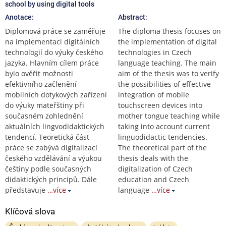
school by using digital tools
Anotace:
Abstract:
Diplomová práce se zaměřuje
The diploma thesis focuses on
na implementaci digitálních
the implementation of digital
technologií do výuky českého
technologies in Czech
jazyka. Hlavním cílem práce
language teaching. The main
bylo ověřit možnosti
aim of the thesis was to verify
efektivního začlenění
the possibilities of effective
mobilních dotykových zařízení
integration of mobile
do výuky mateřštiny při
touchscreen devices into
současném zohlednění
mother tongue teaching while
aktuálních lingvodidaktických
taking into account current
tendencí. Teoretická část
linguodidactic tendencies.
práce se zabývá digitalizací
The theoretical part of the
českého vzdělávání a výukou
thesis deals with the
češtiny podle současných
digitalization of Czech
didaktických principů. Dále
education and Czech
představuje
…více
language
…více
Klíčová slova