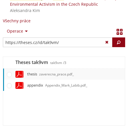
Environmental Activism in the Czech Republic
Aleksandra Kim
Všechny práce
Operace
Vy
Theses tak9vm
tak9vm
/3
thesis
zaverecna_prace.pdf_
appendix
Appendix_Mark_Labib.pdf_