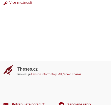
Více možností
Theses.cz
Provozuje
Fakulta informatiky MU
,
Více o Theses
Potřebujete poradit?
Zapojené školy
theses@fi.muni.cz
Správci zapojených škol