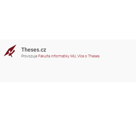
Theses.cz
Provozuje
Fakulta informatiky MU
,
Více o Theses
Potřebujete poradit?
Zapojené školy
theses@fi.muni.cz
Správci zapojených škol
Nápověda
Soukromí
Často kladené dotazy
Přístupnost