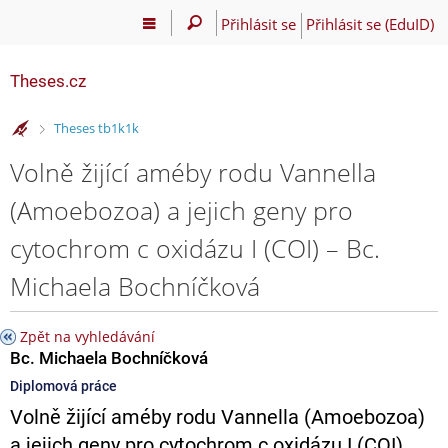
Přihlásit se
Přihlásit se (EduID)
Theses.cz
>
Theses tb1k1k
Volně žijící améby rodu Vannella
(Amoebozoa) a jejich geny pro
cytochrom c oxidázu I (COI) – Bc.
Michaela Bochníčková
Zpět na vyhledávání
Bc. Michaela Bochníčková
Diplomová práce
Volně žijící améby rodu Vannella (Amoebozoa)
a jejich geny pro cytochrom c oxidázu I (COI)