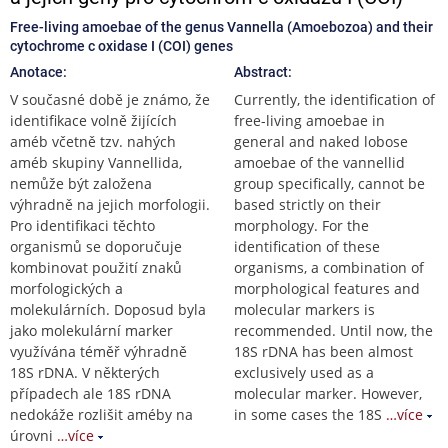
Free-living amoebae of the genus Vannella (Amoebozoa) and their
cytochrome c oxidase I (COI) genes
Anotace:
Abstract:
V současné době je známo, že
Currently, the identification of
identifikace volně žijících
free-living amoebae in
améb včetně tzv. nahých
general and naked lobose
améb skupiny Vannellida,
amoebae of the vannellid
nemůže být založena
group specifically, cannot be
výhradně na jejich morfologii.
based strictly on their
Pro identifikaci těchto
morphology. For the
organismů se doporučuje
identification of these
kombinovat použití znaků
organisms, a combination of
morfologických a
morphological features and
molekulárních. Doposud byla
molecular markers is
jako molekulární marker
recommended. Until now, the
využívána téměř výhradně
18S rDNA has been almost
18S rDNA. V některých
exclusively used as a
případech ale 18S rDNA
molecular marker. However,
nedokáže rozlišit améby na
in some cases the 18S
…více
úrovni
…více