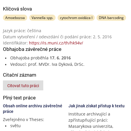
Klíčová slova
Amoebozoa
Vannella spp.
cytochrom oxidáza I
DNA barcoding
Jazyk práce: čeština
Datum vytvoření / odevzdání či podání práce: 2. 5. 2016
Identifikátor:
https://is.muni.cz/th/hk94v/
Obhajoba závěrečné práce
Obhajoba proběhla
17. 6. 2016
Vedoucí: prof. MVDr. Iva Dyková, DrSc.
Citační záznam
Citovat tuto práci
Plný text práce
Obsah online archivu závěrečné
Jak jinak získat přístup k textu
práce
Instituce archivující a
Zveřejněno v Theses:
zpřístupňující práci:
světu
Masarykova univerzita,