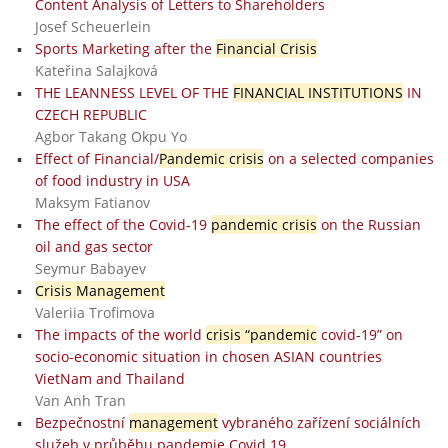
Content Analysis of Letters to Shareholders
Josef Scheuerlein
Sports Marketing after the
Financial Crisis
Kateřina Salajková
THE LEANNESS LEVEL OF THE
FINANCIAL INSTITUTIONS
IN
CZECH REPUBLIC
Agbor Takang Okpu Yo
Effect of Financial/
Pandemic crisis
on a selected companies
of food industry in USA
Maksym Fatianov
The effect of the Covid-19
pandemic crisis
on the Russian
oil and gas sector
Seymur Babayev
Crisis Management
Valeriia Trofimova
The impacts of the world
crisis “pandemic
covid-19” on
socio-economic situation in chosen ASIAN countries
VietNam and Thailand
Van Anh Tran
Bezpečnostní
management
vybraného zařízení sociálních
služeb v průběhu pandemie Covid 19