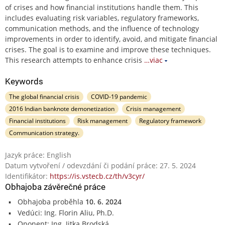
of crises and how financial institutions handle them. This
includes evaluating risk variables, regulatory frameworks,
communication methods, and the influence of technology
improvements in order to identify, avoid, and mitigate financial
crises. The goal is to examine and improve these techniques.
This research attempts to enhance crisis
…viac
Keywords
The global financial crisis
COVID-19 pandemic
2016 Indian banknote demonetization
Crisis management
Financial institutions
Risk management
Regulatory framework
Communication strategy.
Jazyk práce: English
Datum vytvoření / odevzdání či podání práce: 27. 5. 2024
Identifikátor:
https://is.vstecb.cz/th/v3cyr/
Obhajoba závěrečné práce
Obhajoba proběhla
10. 6. 2024
Vedúci: Ing. Florin Aliu, Ph.D.
Oponent: Ing. Jitka Brodská