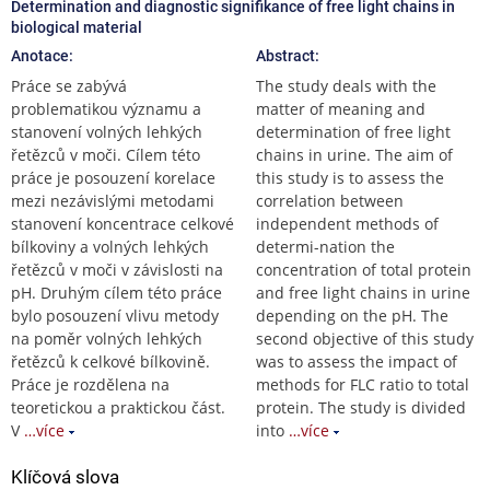
Determination and diagnostic signifikance of free light chains in
biological material
Anotace:
Abstract:
Práce se zabývá
The study deals with the
problematikou významu a
matter of meaning and
stanovení volných lehkých
determination of free light
řetězců v moči. Cílem této
chains in urine. The aim of
práce je posouzení korelace
this study is to assess the
mezi nezávislými metodami
correlation between
stanovení koncentrace celkové
independent methods of
bílkoviny a volných lehkých
determi-nation the
řetězců v moči v závislosti na
concentration of total protein
pH. Druhým cílem této práce
and free light chains in urine
bylo posouzení vlivu metody
depending on the pH. The
na poměr volných lehkých
second objective of this study
řetězců k celkové bílkovině.
was to assess the impact of
Práce je rozdělena na
methods for FLC ratio to total
teoretickou a praktickou část.
protein. The study is divided
V
…více
into
…více
Klíčová slova