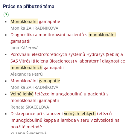
Práce na příbuzné téma
Monoklonální
gamapatie
Monika ZAHRADNÍKOVÁ
Diagnostika a monitorování pacientů s
monoklonální
gamapatií
Jana Káčerová
Porovnání elektroforetických systémů Hydrasys (Sebia) a
SAS Vitrési (Helena Biosciences) v laboratorní diagnostice
monoklonálních
gamapatií
Alexandra Petrů
Monoklonální
gamapatie
Monika ZAHRADNÍKOVÁ
Volné lehké
řetězce imunoglobulinů u pacientů s
monoklonální gamapatií
Renata SKÁCELOVÁ
Diskrepance při stanovení
volných lehkých
řetězců
imunoglobulinů kappa a lambda v séru v závoslosti na
použité metodě
Zuzana Švagerová