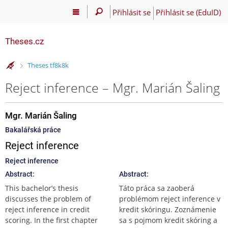
Přihlásit se
Přihlásit se (EduID)
Theses.cz
>
Theses tf8k8k
Reject inference – Mgr. Marián Šaling
Mgr. Marián Šaling
Bakalářská práce
Reject inference
Reject inference
Abstract:
Abstract:
This bachelor’s thesis
Táto práca sa zaoberá
discusses the problem of
problémom reject inference v
reject inference in credit
kredit skóringu. Zoznámenie
scoring. In the first chapter
sa s pojmom kredit skóring a