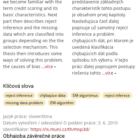
we become familiar with the
predstavenie základných
term credit scoring and its
charakteristík tohto postupu
basic characteristics. Next
je obsahom prvej kapitoly.
part then describes reject
Nasledujúca časť ďalej
inference and the missing-
popisuje už samotný reject
data which are classified into
inference a problém
groups depending on the the
chýbajúcich dát, pri ktorom je
selection mechanism. This
uvedená klasifikácia
thesis then introduces some
chýbajúcich dát podľa
ways of solving this problem,
spôsobu ich výberu. V tejto
the causes of bias
…více
práci ďalej popisujem postupy
riešenia tohto
…více
Klíčová slova
reject inference
chýbajúce dáta
EM-algoritmus
reject inferece
missing-data problem
EM-algorithm
Jazyk práce: slovenština
Datum vytvoření / odevzdání či podání práce: 3. 6. 2010
Identifikátor:
https://is.muni.cz/th/msp3d/
Obhajoba závěrečné práce